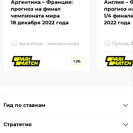
Аргентина – Франция:
Англия – 
прогноз на финал
прогноз н
чемпионата мира
1/4 финал
18 декабря 2022 года
2022 года
Аргентина – чемпион мира
Проход 
1.96
Гид по ставкам
Что такое ординар
Стратегия
Что значит «чет» и «нечет»