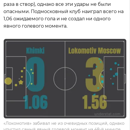
раза в створ), однако все эти удары не были
опасными. Подмосковный клуб наиграл всего на
1,06 ожидаемого гола и не создал ни одного
явного голевого момента.
«Локомотив» забивал не из очевидных позиций, однако
упустил самый явный голевой момент на 48-й минуте.