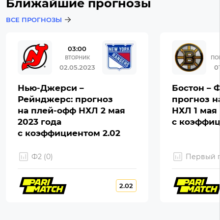
Ближайшие прогнозы
ВСЕ ПРОГНОЗЫ
03:00
ВТОРНИК
ПО
02.05.2023
0
Нью-Джерси –
Бостон – 
Рейнджерс: прогноз
прогноз н
на плей-офф НХЛ 2 мая
НХЛ 1 мая 
2023 года
с коэффиц
с коэффициентом 2.02
Ф2 (0)
Первый г
2.02