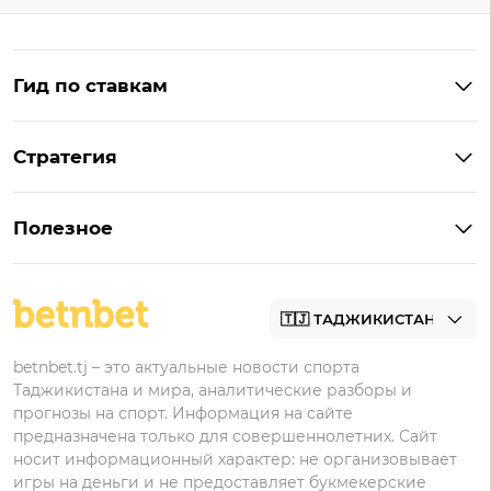
Гид по ставкам
Что такое ординар
Стратегия
Что значит «чет» и «нечет»
Стратегии ставок в лайве
Что такое фора и гандикап
Полезное
Управление банком в ставках
Прогнозы
Как ставить на футбол
Академия
Букмекеры
betnbet.tj – это актуальные новости спорта
Таджикистана и мира, аналитические разборы и
прогнозы на спорт. Информация на сайте
предназначена только для совершеннолетних. Сайт
носит информационный характер: не организовывает
игры на деньги и не предоставляет букмекерские