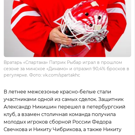
Вратарь «Спартака» Патрик Рыбар играл в прошлом
сезоне за минское «Динамо» и отразил 90,4% бросков в
регулярке. Фото: vk.com/spartakhc
В летнее межсезонье красно-белые стали
участниками одной из самых сделок. Защитник
Александр Никишин перешел в петербургский
клуб, а взамен столичная команда получила
молодых игроков сборной России Федора
Свечкова и Никиту Чибрикова, а также Никиту