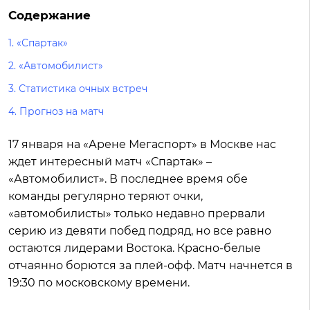
Содержание
1.
«Спартак»
2.
«Автомобилист»
3.
Статистика очных встреч
4.
Прогноз на матч
17 января на «Арене Мегаспорт» в Москве нас
ждет интересный матч «Спартак» –
«Автомобилист». В последнее время обе
команды регулярно теряют очки,
«автомобилисты» только недавно прервали
серию из девяти побед подряд, но все равно
остаются лидерами Востока. Красно-белые
отчаянно борются за плей-офф. Матч начнется в
19:30 по московскому времени.