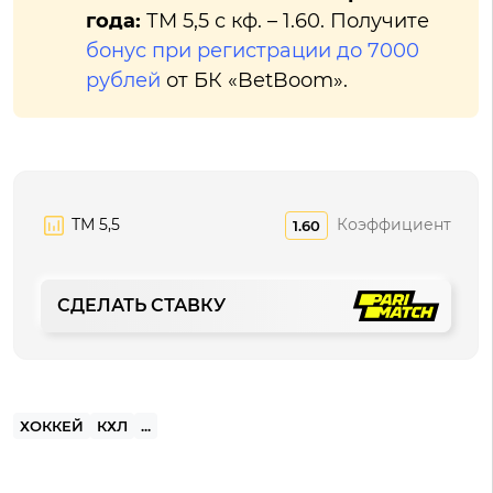
года:
ТМ 5,5 с кф. – 1.60. Получите
бонус при регистрации до 7000
рублей
от БК «BetBoom».
ТМ 5,5
Коэффициент
1.60
СДЕЛАТЬ СТАВКУ
ХОККЕЙ
КХЛ
...