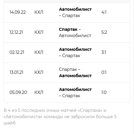
Автомобилист
14.09.22
КХЛ
4:1
– Спартак
Спартак
–
12.12.21
КХЛ
5:2
Автомобилист
Автомобилист
02.12.21
КХЛ
3:1
– Спартак
Спартак –
13.01.21
КХЛ
0:1
Автомобилист
Автомобилист
05.09.20
КХЛ
1:0
– Спартак
В 4 из 5 последних очных матчей «Спартака» и
«Автомобилиста» команды не забросили больше 5
шайб