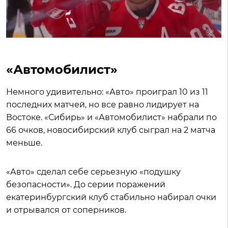
«Автомобилист»
Немного удивительно: «Авто» проиграл 10 из 11
последних матчей, но все равно лидирует на
Востоке. «Сибирь» и «Автомобилист» набрали по
66 очков, новосибирский клуб сыграл на 2 матча
меньше.
«Авто» сделал себе серьезную «подушку
безопасности». До серии поражений
екатеринбургский клуб стабильно набирал очки
и отрывался от соперников.