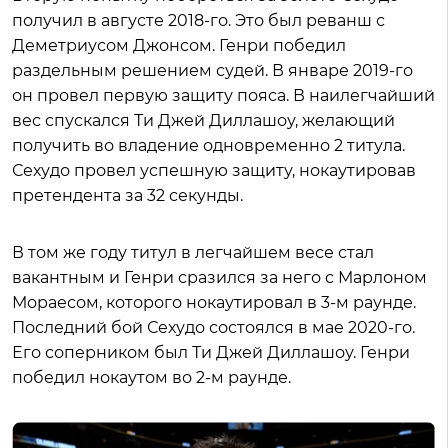
получил в августе 2018-го. Это был реванш с
Деметриусом Джонсом. Генри победил
раздельным решением судей. В январе 2019-го
он провел первую защиту пояса. В наилегчайший
вес спускался Ти Джей Диллашоу, желающий
получить во владение одновременно 2 титула.
Сехудо провел успешную защиту, нокаутировав
претендента за 32 секунды.
В том же году титул в легчайшем весе стал
вакантным и Генри сразился за него с Марлоном
Мораесом, которого нокаутировал в 3-м раунде.
Последний бой Сехудо состоялся в мае 2020-го.
Его соперником был Ти Джей Диллашоу. Генри
победил нокаутом во 2-м раунде.