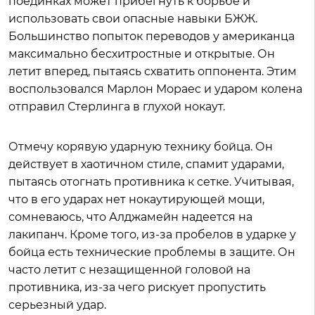
поединках может прибегнуть к борьбе и
использовать свои опасные навыки БЖЖ.
Большинство попыток переводов у американца
максимально бесхитростные и открытые. Он
летит вперед, пытаясь схватить оппонента. Этим
воспользовался Марлон Мораес и ударом колена
отправил Стерлинга в глухой нокаут.
Отмечу корявую ударную технику бойца. Он
действует в хаотичном стиле, спамит ударами,
пытаясь отогнать противника к сетке. Учитывая,
что в его ударах нет нокаутирующей мощи,
сомневаюсь, что Алджамейн надеется на
лакипанч. Кроме того, из-за пробелов в ударке у
бойца есть технические проблемы в защите. Он
часто летит с незащищенной головой на
противника, из-за чего рискует пропустить
серьезный удар.