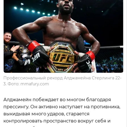
Профессиональный рекорд Алджамейна Стерлинга 22-
3. Фото: mmafury.com
Алджамейн побеждает во многом благодаря
прессингу. Он активно наступает на противника,
выкидывая много ударов, старается
контролировать пространство вокруг себя и