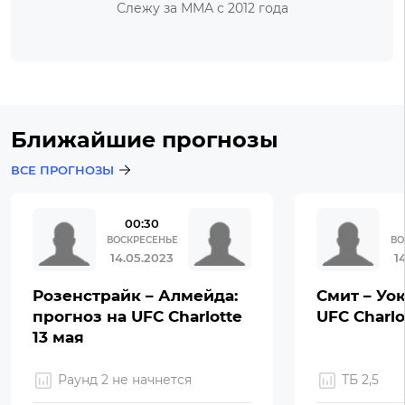
Слежу за ММА с 2012 года
Ближайшие прогнозы
ВСЕ ПРОГНОЗЫ
00:30
ВОСКРЕСЕНЬЕ
ВО
14.05.2023
1
Розенстрайк – Алмейда:
Смит – Уок
прогноз на UFC Charlotte
UFC Charlo
13 мая
Раунд 2 не начнется
ТБ 2,5