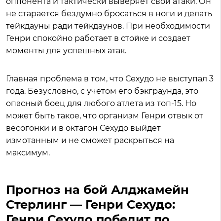
оппонента и тактически выверяет свои атаки. Он
не старается бездумно бросаться в ноги и делать
тейкдауны ради тейкдаунов. При необходимости
Генри спокойно работает в стойке и создает
моменты для успешных атак.
Главная проблема в том, что Сехудо не выступал 3
года. Безусловно, с учетом его бэкграунда, это
опасный боец для любого атлета из топ-15. Но
может быть такое, что организм Генри отвык от
весогонки и в октагон Сехудо выйдет
измотанным и не сможет раскрыться на
максимум.
Прогноз на бой Алджамейн
Стерлинг — Генри Сехудо:
Генри Сехудо победит по