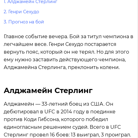
1.
Алджамейн Стерлинг
2.
Генри Сехудо
3.
Прогноз на бой
Главное событие вечера. Бой за титул чемпиона в
легчайшем весе. Генри Сехудо постарается
вернуть пояс, который он не терял. Но для этого
ему нужно заставить действующего чемпиона,
Алджамейна Стерлинга, преклонить колени.
Алджамейн Стерлинг
Алджамейн — 33-летний боец из США. Он
дебютировал в UFC в 2014 году в поединке
против Коди Гибсона, которого победил
единогласным решением судей. Всего в UFC
Стерлинг провел 16 боев: 13 выиграл, 3 проиграл.