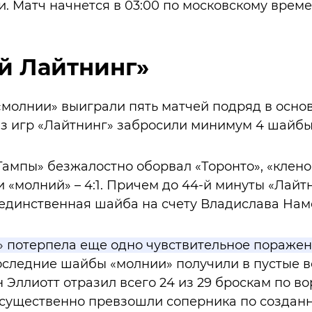
. Матч начнется в 03:00 по московскому вре
й Лайтнинг»
 «молнии» выиграли пять матчей подряд в осно
з игр «Лайтнинг» забросили минимум 4 шайбы
Тампы» безжалостно оборвал «Торонто», «клено
 «молний» – 4:1. Причем до 44-й минуты «Лайтн
 единственная шайба на счету Владислава Нам
» потерпела еще одно чувствительное поражени
следние шайбы «молнии» получили в пустые во
 Эллиотт отразил всего 24 из 29 броскам по в
 существенно превзошли соперника по созда