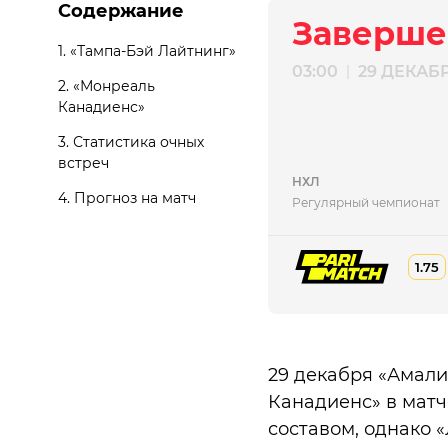
Содержание
Заверше
1.
«Тампа-Бэй Лайтнинг»
03:00
29 ДЕКАБ
|
2.
«Монреаль
Канадиенс»
3.
Статистика очных
встреч
НХЛ
4.
Прогноз на матч
Регулярный чемпионат
1.75
29 декабря «Амали
Канадиенс» в матч
составом, однако 