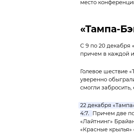
место конференции
«Тампа-Бэ
С 9 по 20 декабря
причем в каждой и
Голевое шествие «
уверенно обыграли
смогли забросить,
22 декабря «Тампа
4:7.
Причем две по
«Лайтнинг» Брайан
«Красные крылья»