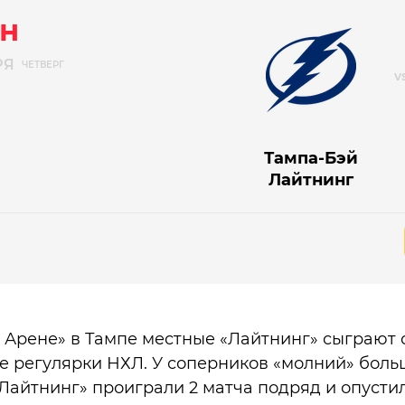
н
РЯ
ЧЕТВЕРГ
Тампа-Бэй
Лайтнинг
 Арене» в Тампе местные «Лайтнинг» сыграют 
е регулярки НХЛ. У соперников «молний» бол
«Лайтнинг» проиграли 2 матча подряд и опусти