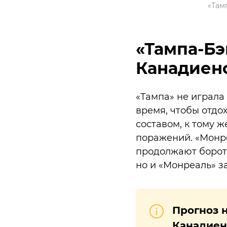
«Там
«Тампа-Бэ
Канадиенс
«Тампа» не играла 
время, чтобы отдох
составом, к тому 
поражений. «Монреа
продолжают бороть
но и «Монреаль» 
Прогноз н
Канадиенс