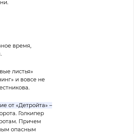
мени.
вное время,
.
вые листья»
инг» и вовсе не
естникова.
е от «Детройта» –
рота. Голкипер
оротам. Причем
нным опасным