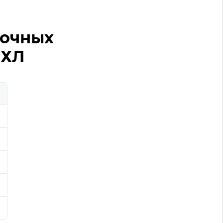
 очных
НХЛ