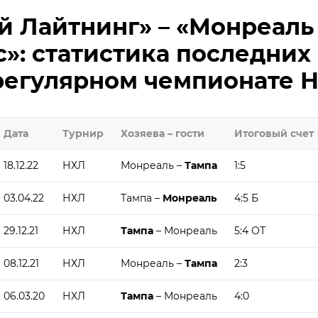
й Лайтнинг» – «Монреаль
»: статистика последних
регулярном чемпионате 
Дата
Турнир
Хозяева – гости
Итоговый счет
18.12.22
НХЛ
Монреаль –
Тампа
1:5
03.04.22
НХЛ
Тампа –
Монреаль
4:5 Б
29.12.21
НХЛ
Тампа
– Монреаль
5:4 ОТ
08.12.21
НХЛ
Монреаль –
Тампа
2:3
06.03.20
НХЛ
Тампа
– Монреаль
4:0