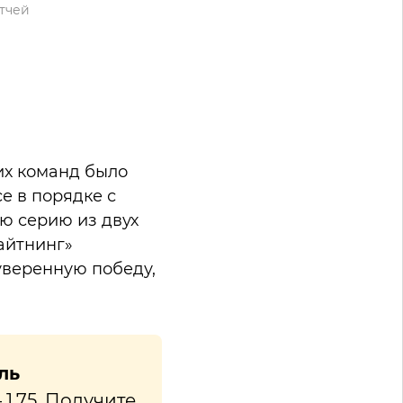
атчей
еих команд было
се в порядке с
ю серию из двух
Лайтнинг»
уверенную победу,
ль
– 1.75. Получите