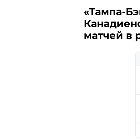
«Тампа-Бэ
Канадиенс
матчей в 