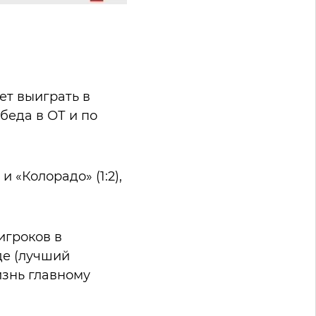
ет выиграть в
беда в ОТ и по
 «Колорадо» (1:2),
игроков в
де (лучший
изнь главному