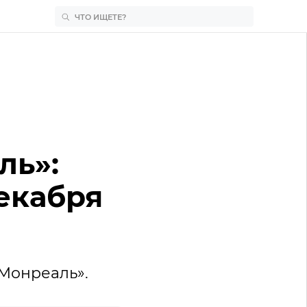
ль»:
декабря
Монреаль».