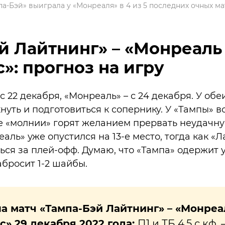
па-Бэй» выиграла у «Монреаля» в 4 из 5 последних очных м
й Лайтнинг» – «Монреаль
»: прогноз на игру
с 22 декабря, «Монреаль» – с 24 декабря. У об
нуть и подготовиться к сопернику. У «Тампы» в
же «молнии» горят желанием прервать неудачну
ль» уже опустился на 13-е место, тогда как «
ся за плей-офф. Думаю, что «Тампа» одержит 
забросит 1-2 шайбы.
а матч «Тампа-Бэй Лайтнинг» – «Монреа
» 29 декабря 2022 года:
П1 и ТБ 4,5 с кф. 