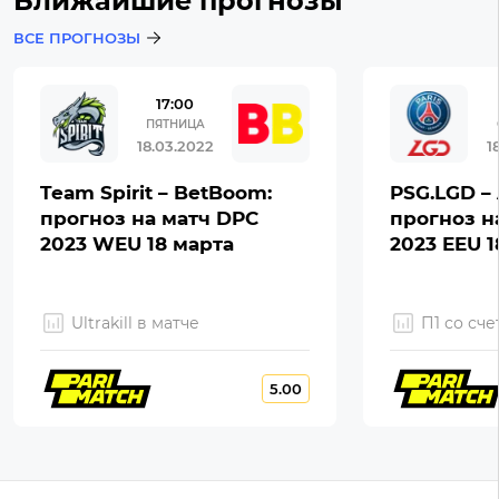
Ближайшие прогнозы
ВСЕ ПРОГНОЗЫ
17:00
ПЯТНИЦА
18.03.2022
1
Team Spirit – BetBoom:
PSG.LGD – 
прогноз на матч DPC
прогноз н
2023 WEU 18 марта
2023 EEU 1
Ultrakill в матче
П1 со сче
5.00