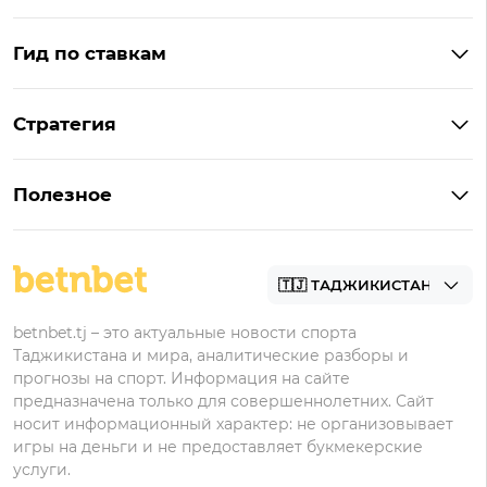
Гид по ставкам
Что такое ординар
Стратегия
Что значит «чет» и «нечет»
Стратегии ставок в лайве
Что такое фора и гандикап
Полезное
Управление банком в ставках
Прогнозы
Как ставить на футбол
Академия
Букмекеры
betnbet.tj – это актуальные новости спорта
Таджикистана и мира, аналитические разборы и
прогнозы на спорт. Информация на сайте
предназначена только для совершеннолетних. Сайт
носит информационный характер: не организовывает
игры на деньги и не предоставляет букмекерские
услуги.