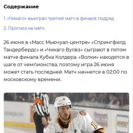
Содержание
1.
«Чикаго» выиграл третий матч в финале подряд
2.
Прогноз на матч
26 июня в «Масс Мьючуал-центре» «Спрингфилд
Тандербердс» и «Чикаго Вулвз» сыграют в пятом
матче финала Кубка Колдера. «Волки» находятся в
шаге от чемпионства, поэтому игра 26 июня
может стать последней. Матч начнется в 02:00 по
московскому времени.