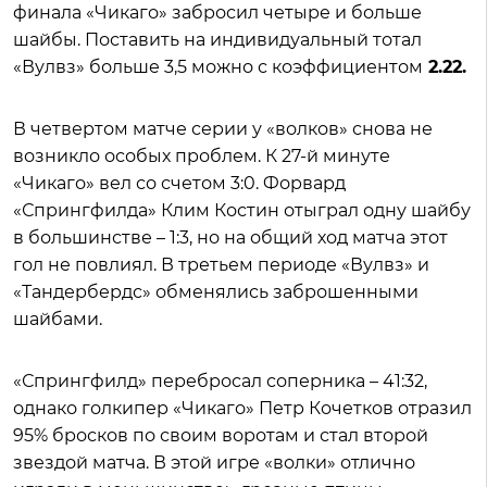
финала «Чикаго» забросил четыре и больше
шайбы. Поставить на индивидуальный тотал
«Вулвз» больше 3,5 можно с коэффициентом
2.22.
В четвертом матче серии у «волков» снова не
возникло особых проблем. К 27-й минуте
«Чикаго» вел со счетом 3:0. Форвард
«Спрингфилда» Клим Костин отыграл одну шайбу
в большинстве – 1:3, но на общий ход матча этот
гол не повлиял. В третьем периоде «Вулвз» и
«Тандербердс» обменялись заброшенными
шайбами.
«Спрингфилд» перебросал соперника – 41:32,
однако голкипер «Чикаго» Петр Кочетков отразил
95% бросков по своим воротам и стал второй
звездой матча. В этой игре «волки» отлично