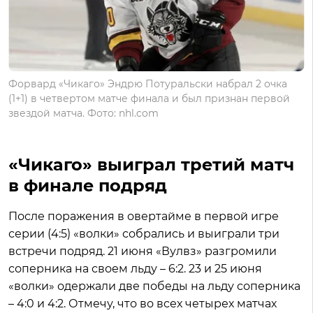
Форвард «Чикаго» Эндрю Потуральски набрал 2 очка
(1+1) в четвертом матче финала и был признан первой
звездой матча. Фото: nhl.com
«Чикаго» выиграл третий матч
в финале подряд
После поражения в овертайме в первой игре
серии (4:5) «волки» собрались и выиграли три
встречи подряд. 21 июня «Вулвз» разгромили
соперника на своем льду – 6:2. 23 и 25 июня
«волки» одержали две победы на льду соперника
– 4:0 и 4:2. Отмечу, что во всех четырех матчах