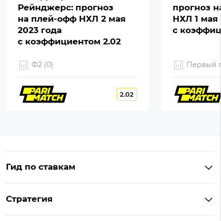
Рейнджерс: прогноз
прогноз н
на плей-офф НХЛ 2 мая
НХЛ 1 мая 
2023 года
с коэффиц
с коэффициентом 2.02
Ф2 (0)
Первый г
2.02
Гид по ставкам
Что такое ординар
Стратегия
Что значит «чет» и «нечет»
Стратегии ставок в лайве