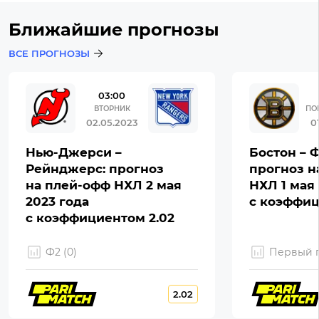
Ближайшие прогнозы
ВСЕ ПРОГНОЗЫ
03:00
ВТОРНИК
ПО
02.05.2023
0
Нью-Джерси –
Бостон – 
Рейнджерс: прогноз
прогноз н
на плей-офф НХЛ 2 мая
НХЛ 1 мая 
2023 года
с коэффиц
с коэффициентом 2.02
Ф2 (0)
Первый г
2.02