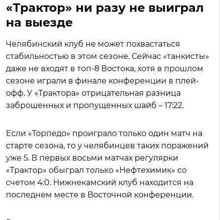
«Трактор» ни разу не выиграл
на выезде
Челябинский клуб не может похвастаться
стабильностью в этом сезоне. Сейчас «танкисты»
даже не входят в топ-8 Востока, хотя в прошлом
сезоне играли в финале конференции в плей-
офф. У «Трактора» отрицательная разница
заброшенных и пропущенных шайб – 17:22.
Если «Торпедо» проиграло только один матч на
старте сезона, то у челябинцев таких поражений
уже 5. В первых восьми матчах регулярки
«Трактор» обыграл только «Нефтехимик» со
счетом 4:0. Нижнекамский клуб находится на
последнем месте в Восточной конференции.