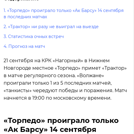
1.
«Торпедо» проиграло только «Ак Барсу» 14 сентября
в последних матчах
2.
«Трактор» ни разу не выиграл на выезде
3.
Статистика очных встреч
4.
Прогноз на матч
21 сентября на КРК «Нагорный» в Нижнем
Новгороде местное «Торпедо» примет «Трактор»
в матче регулярного сезона. «Волжане»
проиграли только 1 из 5 последних матчей,
«танкисты» чередуют победы и поражения. Матч
начнется в 19:00 по московскому времени.
«Торпедо» проиграло только
«Ак Барсу» 14 сентября