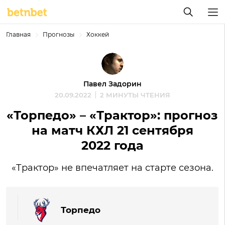
Главная
Прогнозы
Хоккей
Павел Задорин
20.09.2022
2 МИНУТЫ ЧТЕНИЯ
«Торпедо» – «Трактор»: прогноз
на матч КХЛ 21 сентября
2022 года
«Трактор» не впечатляет на старте сезона.
Торпедо