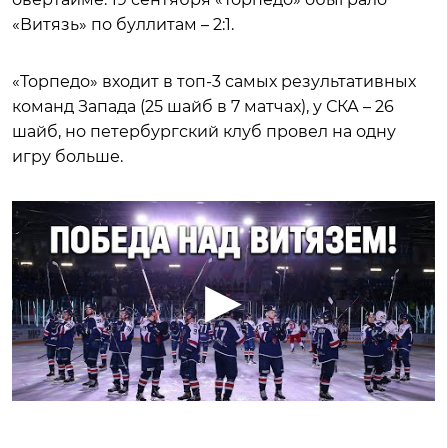
«Витязь» по буллитам – 2:1.
«Торпедо» входит в топ-3 самых результативных
команд Запада (25 шайб в 7 матчах), у СКА – 26
шайб, но петербургский клуб провел на одну
игру больше.