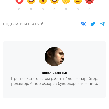
0
0
0
0
0
0
0
ПОДЕЛИТЬСЯ СТАТЬЕЙ
Павел Задорин
Прогнозист с опытом работы 7 лет, копирайтер,
редактор. Автор обзоров букмекерских контор.