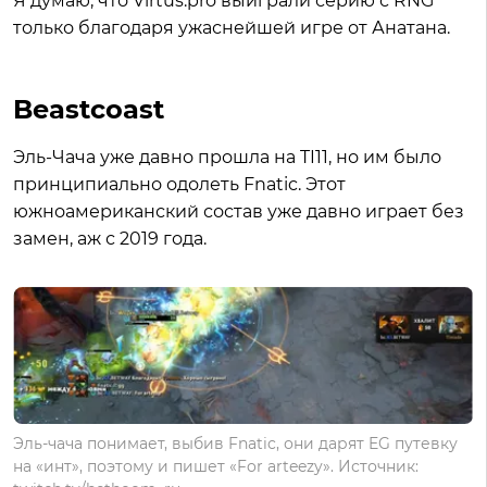
Я думаю, что Virtus.pro выиграли серию с RNG
только благодаря ужаснейшей игре от Анатана.
Beastcoast
Эль-Чача уже давно прошла на TI11, но им было
принципиально одолеть Fnatic. Этот
южноамериканский состав уже давно играет без
замен, аж с 2019 года.
Эль-чача понимает, выбив Fnatic, они дарят EG путевку
на «инт», поэтому и пишет «For arteezy». Источник: