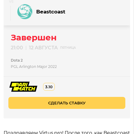
Beastcoast
Завершен
21:00
12 АВГУСТА
|
ПЯТНИЦА
Dota 2
PGL Arlington Major 2022
3.10
СДЕЛАТЬ СТАВКУ
Поздравляем Virtus.pro! После того, как Beastcoast