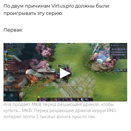
По двум причинам Virtus.pro должны были
проигрывать эту серию:
Первая:
Ana продает MKB перед решающей дракой, чтобы
купить… MKB. Перед решающей дракой керри RNG
потерял почти 2 тысячи золота просто так.