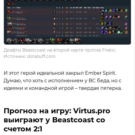
Драфты Beastcoast на второй карте против Fnatic.
Источник: dotabuff.com
И этот герой идеальной закрыл Ember Spirit.
Думаю, что хоть с исполнением у BC беда, но с
идеями и командной игрой – твердая пятерка.
Прогноз на игру: Virtus.pro
выиграют у Beastcoast со
счетом 2:1