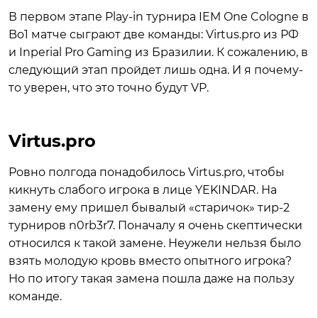
В первом этапе Play-in турнира IEM One Cologne в
Bo1 матче сыграют две команды: Virtus.pro из РФ
и Inperial Pro Gaming из Бразилии. К сожалению, в
следующий этап пройдет лишь одна. И я почему-
то уверен, что это точно будут VP.
Virtus.pro
Ровно полгода понадобилось Virtus.pro, чтобы
кикнуть слабого игрока в лице YEKINDAR. На
замену ему пришел бывалый «старичок» тир-2
турниров n0rb3r7. Поначалу я очень скептически
относился к такой замене. Неужели нельзя было
взять молодую кровь вместо опытного игрока?
Но по итогу такая замена пошла даже на пользу
команде.