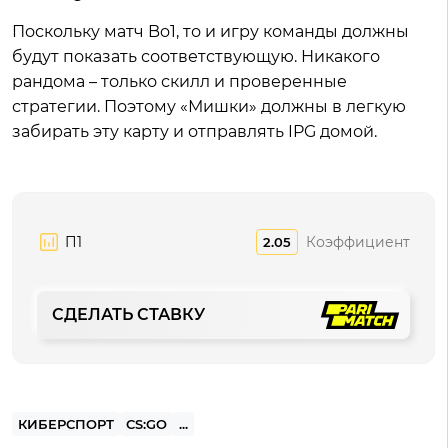
Поскольку матч Bo1, то и игру команды должны
будут показать соответствующую. Никакого
рандома – только скилл и проверенные
стратегии. Поэтому «Мишки» должны в легкую
забирать эту карту и отправлять IPG домой.
П1
Коэффициент
2.05
СДЕЛАТЬ СТАВКУ
КИБЕРСПОРТ
CS:GO
...