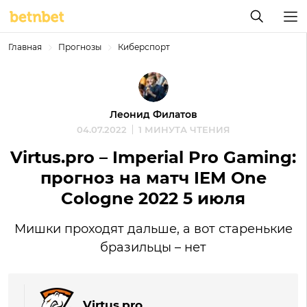
Главная
Прогнозы
Киберспорт
Леонид Филатов
04.07.2022
1 МИНУТА ЧТЕНИЯ
Virtus.pro – Imperial Pro Gaming:
прогноз на матч IEM One
Cologne 2022 5 июля
Мишки проходят дальше, а вот старенькие
бразильцы – нет
Virtus.pro