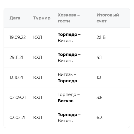
Хозяева –
Итоговый
Дата
Турнир
гости
счет
Торпедо
–
19.09.22
КХЛ
2:1 Б
Витязь
Торпедо
–
29.11.21
КХЛ
4:1
Витязь
Витязь –
13.10.21
КХЛ
1:3
Торпедо
Торпедо –
02.09.21
КХЛ
3:6
Витязь
Торпедо
–
03.02.21
КХЛ
6:3
Витязь