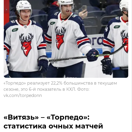
«Торпедо» реализует 22,2% большинства в текущем
сезоне, это 6-й показатель в КХЛ. Фото:
vk.com/torpedonn
«Витязь» – «Торпедо»:
статистика очных матчей