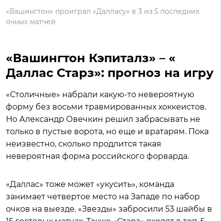
«Вашингтон» проиграл «Далласу» в 3 из 5 последних
очных матчей
«Вашингтон Кэпиталз» – «​​
Даллас Старз»: прогноз на игру
«Столичные» набрали какую-то невероятную
форму без восьми травмированных хоккеистов.
Но Александр Овечкин решил забрасывать не
только в пустые ворота, но еще и вратарям. Пока
неизвестно, сколько продлится такая
невероятная форма российского форварда.
«Даллас» тоже может «укусить», команда
занимает четвертое место на Западе по набор
очков на выезде. «Звезды» забросили 53 шайбы в