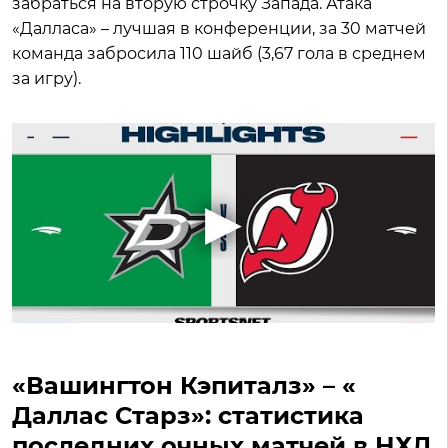
забраться на вторую строчку Запада. Атака
«Далласа» – лучшая в конференции, за 30 матчей
команда забросила 110 шайб (3,67 гола в среднем
за игру).
«Вашингтон Кэпиталз» – «​​
Даллас Старз»: статистика
последних очных матчей в НХЛ