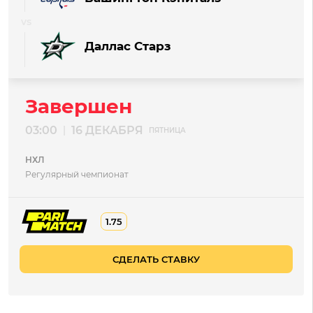
Даллас Старз
Завершен
03:00
16 ДЕКАБРЯ
|
ПЯТНИЦА
НХЛ
Регулярный чемпионат
1.75
СДЕЛАТЬ СТАВКУ