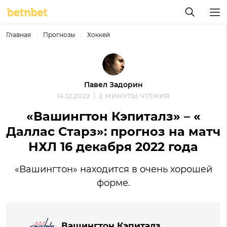
Главная
Прогнозы
Хоккей
Павел Задорин
14.12.2022
2 МИНУТЫ ЧТЕНИЯ
«Вашингтон Кэпиталз» – «​​
Даллас Старз»: прогноз на матч
НХЛ 16 декабря 2022 года
«Вашингтон» находится в очень хорошей
форме.
Вашингтон Кэпиталз