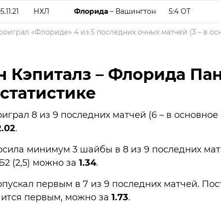
5.11.21
НХЛ
Флорида
– Вашингтон
5:4 ОТ
роиграл «Флориде» 4 из 5 последних очных матчей (3 – в о
 Кэпиталз – Флорида Пан
 статистике
грал 8 из 9 последних матчей (6 – в основное
2.02
.
сила минимум 3 шайбы в 8 из 9 последних мат
2 (2,5) можно за
1.34
.
ускал первым в 7 из 9 последних матчей. Пост
чится первым, можно за
1.73
.