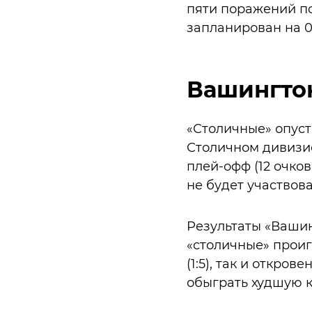
пяти поражений по
запланирован на 
Вашингто
«Столичные» опуст
Столичном дивизио
плей-офф (12 очко
не будет участвов
Результаты «Вашин
«столичные» проиг
(1:5), так и откро
обыграть худшую 