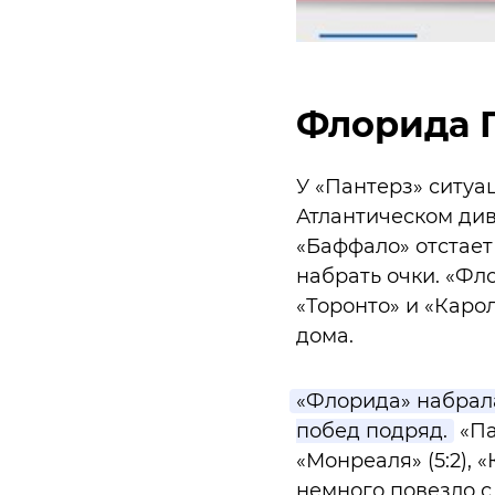
Флорида 
У «Пантерз» ситуац
Атлантическом див
«Баффало» отстает 
набрать очки. «Фло
«Торонто» и «Каро
дома.
«Флорида» набрала
побед подряд.
«Па
«Монреаля» (5:2), «
немного повезло с