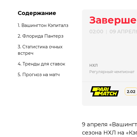
Содержание
Заверше
1.
Вашингтон Кэпиталз
02:00
09 АПРЕЛ
|
2.
Флорида Пантерз
3.
Статистика очных
встреч
4.
Тренды для ставок
НХЛ
Регулярный чемпионат
5.
Прогноз на матч
2.02
9 апреля «Вашингт
сезона НХЛ на «Кэ