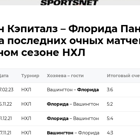
 Кэпиталз – Флорида Пан
а последних очных матче
ном сезоне НХЛ
Дата
Турнир
Хозяева – гости
Итоговый сче
7.02.23
НХЛ
Вашингтон –
Флорида
3:6
6.11.22
НХЛ
Флорида
– Вашингтон
5:2
1.12.21
НХЛ
Флорида
– Вашингтон
5:4
7.11.21
НХЛ
Вашингтон
– Флорида
4:3