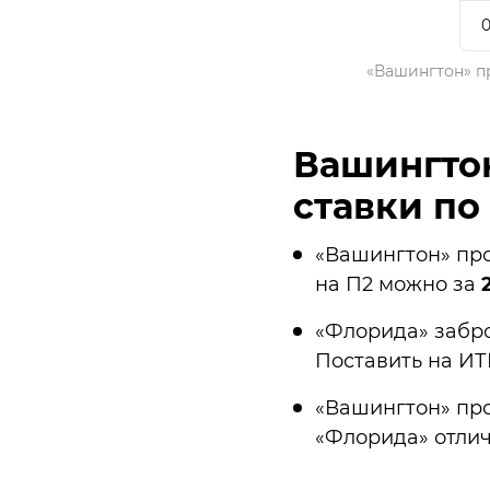
0
«Вашингтон» п
Вашингтон
ставки по
«Вашингтон» прои
на П2 можно за
«Флорида» забро
Поставить на ИТБ
«Вашингтон» проп
«Флорида» отли