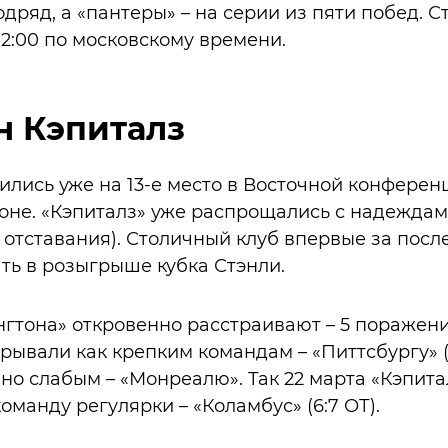
дряд, а «пантеры» – на серии из пяти побед. С
02:00 по московскому времени.
н Кэпиталз
ились уже на 13-е место в Восточной конференц
не. «Кэпиталз» уже распрощались с надеждам
в отставания). Столичный клуб впервые за посл
ать в розыгрыше кубка Стэнли.
гтона» откровенно расстраивают – 5 поражен
рывали как крепким командам – «Питтсбургу» (
венно слабым – «Монреалю». Так 22 марта «Кэпит
команду регулярки – «Коламбус» (6:7 ОТ).