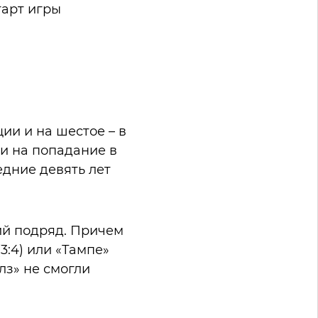
тарт игры
ии и на шестое – в
и на попадание в
едние девять лет
ий подряд. Причем
3:4) или «Тампе»
алз» не смогли