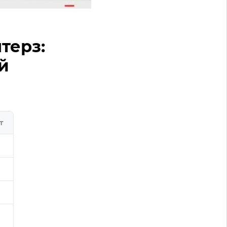
терз:
й
т