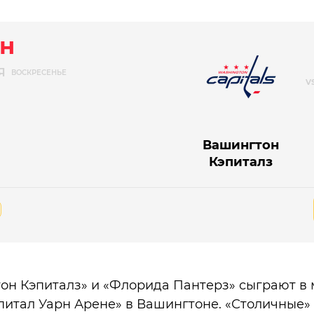
н
Я
ВОСКРЕСЕНЬЕ
Вашингтон
Кэпиталз
он Кэпиталз» и «Флорида Пантерз» сыграют в 
питал Уарн Арене» в Вашингтоне. «Столичные» 