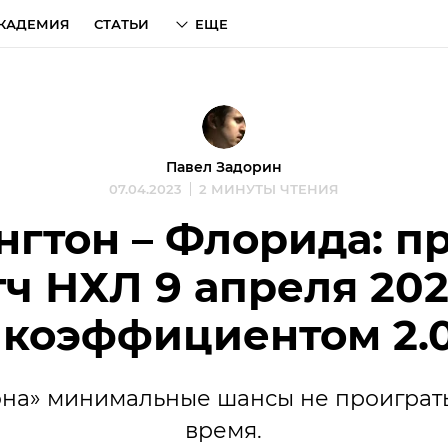
КАДЕМИЯ
СТАТЬИ
ЕЩЕ
Павел Задорин
07.04.2023
2 МИНУТЫ ЧТЕНИЯ
гтон – Флорида: п
тч НХЛ 9 апреля 202
 коэффициентом 2.
она» минимальные шансы не проиграть
время.