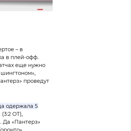
ртое – в
а в плей-офф.
матчах еще нужно
Вашингтоном»,
Пантерз» проведут
да одержала 5
3:2 ОТ),
). Да «Пантерз»
оронто»,