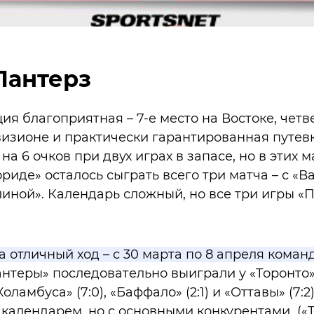
Пантерз
ия благоприятная – 7-е место на Востоке, четве
изионе и практически гарантированная путевк
на 6 очков при двух играх в запасе, но в этих 
риде» осталось сыграть всего три матча – с «
линой». Календарь сложный, но все три игры «
 отличный ход – с 30 марта по 8 апреля коман
нтеры» последовательно выиграли у «Торонто» (
Коламбуса» (7:0), «Баффало» (2:1) и «Оттавы» (7:2
 календарем, но с основными конкурентами («Т