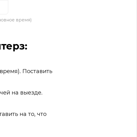
сновное время)
терз:
 время). Поставить
чей на выезде.
авить на то, что