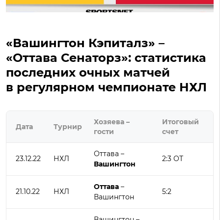
«Вашингтон Кэпиталз» –
«Оттава Сенаторз»: статистика
последних очных матчей
в регулярном чемпионате НХЛ
Хозяева –
Итоговый
Дата
Турнир
гости
счет
Оттава –
23.12.22
НХЛ
2:3 ОТ
Вашингтон
Оттава
–
21.10.22
НХЛ
5:2
Вашингтон
Вашингтон –