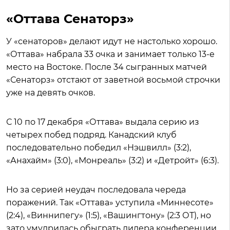
«Оттава Сенаторз»
У «сенаторов» делают идут не настолько хорошо.
«Оттава» набрала 33 очка и занимает только 13-е
место на Востоке. После 34 сыгранных матчей
«Сенаторз» отстают от заветной восьмой строчки
уже на девять очков.
С 10 по 17 декабря «Оттава» выдала серию из
четырех побед подряд. Канадский клуб
последовательно победил «Нэшвилл» (3:2),
«Анахайм» (3:0), «Монреаль» (3:2) и «Детройт» (6:3).
Но за серией неудач последовала череда
поражений. Так «Оттава» уступила «Миннесоте»
(2:4), «Виннипегу» (1:5), «Вашингтону» (2:3 ОТ), но
зато умудрилась обыграть лидера конференции,