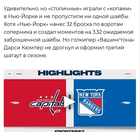
Удивительно, но «столичные» играли с «копами»
в Нью-Йорке и не пропустили ни одной шайбы.
Хотя «Нью-Йорк» нанес 32 броска по воротам
соперника и создал моментов на 3,32 ожидаемой
заброшенной шайбы. Но голкипер «Вашингтона»
Дарси Кюмпер не дрогнул и оформил третий
шатаут в сезоне.