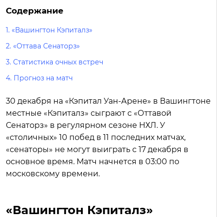
Содержание
1.
«Вашингтон Кэпиталз»
2.
«Оттава Сенаторз»
3.
Статистика очных встреч
4.
Прогноз на матч
30 декабря на «Кэпитал Уан-Арене» в Вашингтоне
местные «Кэпиталз» сыграют с «Оттавой
Сенаторз» в регулярном сезоне НХЛ. У
«столичных» 10 побед в 11 последних матчах,
«сенаторы» не могут выиграть с 17 декабря в
основное время. Матч начнется в 03:00 по
московскому времени.
«Вашингтон Кэпиталз»