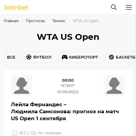
Главная
Прогнозы
Теннис
WTA US Open
WTA US Open
ВСЕ
ФУТБОЛ
КИБЕРСПОРТ
БАСКЕТБ
00:00
ЧЕТВЕРГ
01.09.2022
Лейла Фернандес –
Людмила Самсонова: прогноз на матч
US Open 1 сентября
Ф2 (-1,5) по геймам