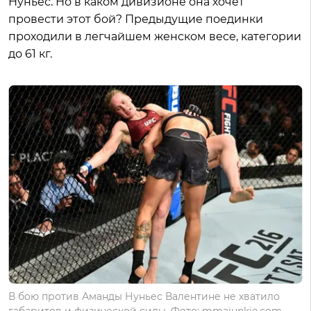
Нуньес. Но в каком дивизионе она хочет
провести этот бой? Предыдущие поединки
проходили в легчайшем женском весе, категории
до 61 кг.
В бою против Аманды Нуньес Валентине не хватило