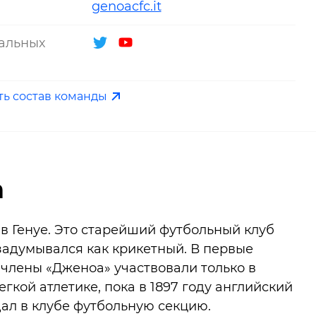
genoacfc.it
альных
ь состав команды
а
 в Генуе. Это старейший футбольный клуб
задумывался как крикетный. В первые
 члены «Дженоа» участвовали только в
егкой атлетике, пока в 1897 году английский
ал в клубе футбольную секцию.