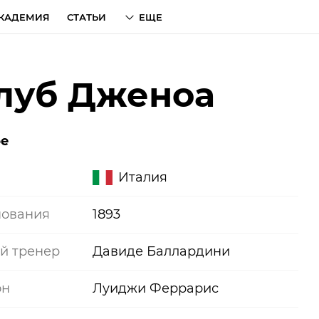
КАДЕМИЯ
СТАТЬИ
ЕЩЕ
луб Дженоа
бе
а
Италия
нования
1893
й тренер
Давиде Баллардини
он
Луиджи Феррарис