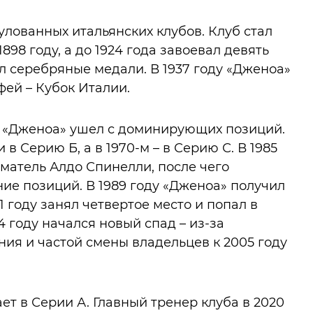
улованных итальянских клубов. Клуб стал
98 году, а до 1924 года завоевал девять
 серебряные медали. В 1937 году «Дженоа»
фей – Кубок Италии.
 «Дженоа» ушел с доминирующих позиций.
 в Серию Б, а в 1970-м – в Серию С. В 1985
матель Алдо Спинелли, после чего
ие позиций. В 1989 году «Дженоа» получил
1 году занял четвертое место и попал в
4 году начался новый спад – из-за
ия и частой смены владельцев к 2005 году
ет в Серии А. Главный тренер клуба в 2020