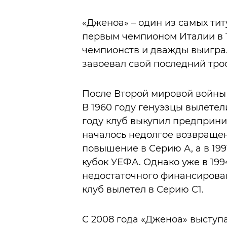
«Дженоа» – один из самых тит
первым чемпионом Италии в 18
чемпионств и дважды выиграл
завоевал свой последний тро
После Второй мировой войны
В 1960 году генуэзцы вылетели
году клуб выкупил предприни
началось недолгое возвращен
повышение в Серию А, а в 199
кубок УЕФА. Однако уже в 199
недостаточного финансирован
клуб вылетел в Серию С1.
С 2008 года «Дженоа» выступа