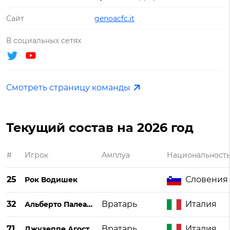
Сайт
genoacfc.it
В социальных сетях
Смотреть страницу команды
Текущий состав на 2026 год
#
Игрок
Амплуа
Национальност
25
Словения
Рок Водишек
32
Вратарь
Италия
Альберто Палеари
71
Вратарь
Италия
Джузеппе Агостино