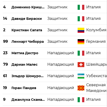
4
Защитник
Италия
Доменико Кришито
14
Защитник
Италия
Давиде Бираски
2
Защитник
Колумбия
Кристиан Сапата
99
Защитник
Германия
Леннарт Чиборра
23
Нападающий
Италия
Маттиа Дестро
79
Нападающий
Швейцар
Дариан Малес
61
Нападающий
Узбекист
Эльдор Шомуродов
Северная
19
Нападающий
Горан Пандев
Македони
9
Нападающий
Италия
Джанлука Скамакка