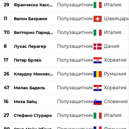
29
Полузащитник
Италия
Франческо Кассата
11
Полузащитник
Швейцар
Валон Бехрами
70
Полузащитник
Италия
Витторио Париджини
8
Полузащитник
Дания
Лукас Лерагер
17
Полузащитник
Хорватия
Петар Брлек
26
Полузащитник
Румыния
Клаудиу Миковски
47
Полузащитник
Хорватия
Милан Бадель
16
Полузащитник
Словения
Миха Зайц
27
Полузащитник
Италия
Стефано Стураро