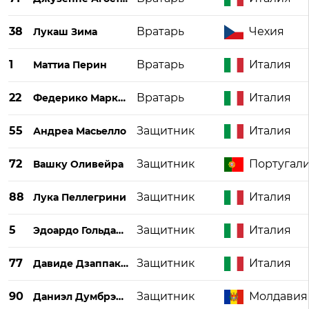
38
Вратарь
Чехия
Лукаш Зима
1
Вратарь
Италия
Маттиа Перин
22
Вратарь
Италия
Федерико Маркетти
55
Защитник
Италия
Андреа Масьелло
72
Защитник
Португал
Вашку Оливейра
88
Защитник
Италия
Лука Пеллегрини
5
Защитник
Италия
Эдоардо Гольданига
77
Защитник
Италия
Давиде Дзаппакоста
90
Защитник
Молдавия
Даниэл Думбрэвану