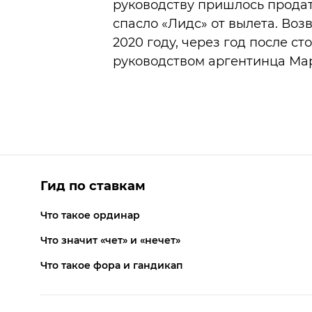
руководству пришлось продать
спасло «Лидс» от вылета. Воз
2020 году, через год после с
руководством аргентинца Ма
Гид по ставкам
Что такое ординар
Что значит «чет» и «нечет»
Что такое фора и гандикап