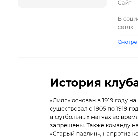
Сайт
В соци
сетях
Смотрет
История клуб
«Лидс» основан в 1919 году на
существовал с 1905 по 1919 г
в футбольных матчах во врем
запрещены. Также команду н
«Старый павлин», напротив к