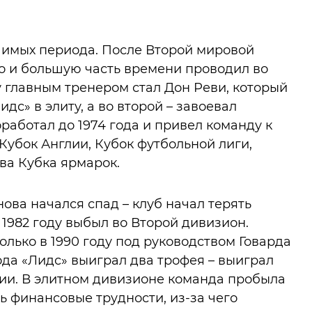
ачимых периода. После Второй мировой
о и большую часть времени проводил во
у главным тренером стал Дон Реви, который
дс» в элиту, а во второй – завоевал
работал до 1974 года и привел команду к
Кубок Англии, Кубок футбольной лиги,
ва Кубка ярмарок.
нова начался спад – клуб начал терять
1982 году выбыл во Второй дивизион.
лько в 1990 году под руководством Говарда
ода «Лидс» выиграл два трофея – выиграл
ии. В элитном дивизионе команда пробыла
сь финансовые трудности, из-за чего