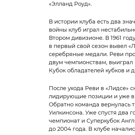
«Элланд Роуд».
В истории клуба есть два зн
войны клуб играл нестабильн
Втором дивизионе. В 1961 год
в первый свой сезон вывел «Ли
серебряные медали. Реви про
двум чемпионствам, выиграл 
Кубок обладателей кубков и д
После ухода Реви в «Лидсе» с
лидирующие позиции и уже в 
Обратно команда вернулась то
Уилкинсона. Уже спустя два г
чемпионат и Суперкубок Англ
до 2004 года. В клубе начали