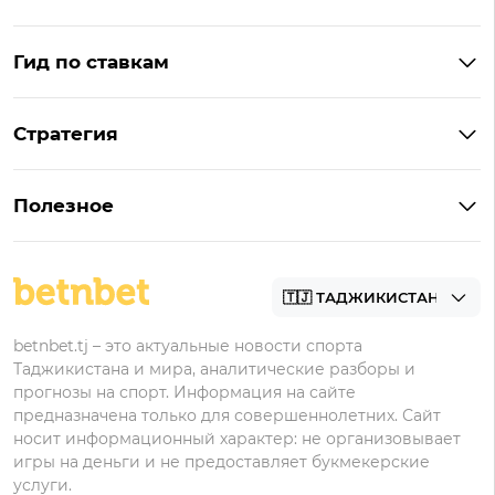
Гид по ставкам
Что такое ординар
Стратегия
Что значит «чет» и «нечет»
Стратегии ставок в лайве
Что такое фора и гандикап
Полезное
Управление банком в ставках
Прогнозы
Как ставить на футбол
Академия
Букмекеры
betnbet.tj – это актуальные новости спорта
Таджикистана и мира, аналитические разборы и
прогнозы на спорт. Информация на сайте
предназначена только для совершеннолетних. Сайт
носит информационный характер: не организовывает
игры на деньги и не предоставляет букмекерские
услуги.