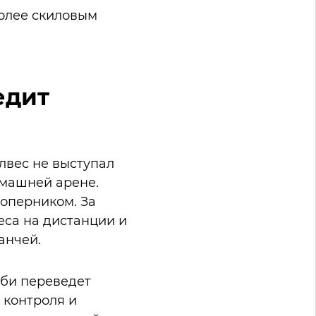
более скиловым
едит
лвес не выступал
домашней арене.
оперником. За
еса на дистанции и
анчей.
лби переведет
 контроля и