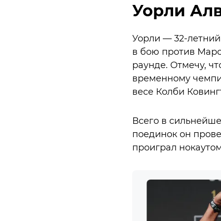
Уорли Ал
Уорли — 32-летний
в бою против Марс
раунде. Отмечу, ч
временному чемпио
весе Колби Ковингт
Всего в сильнейшей
поединок он прове
проиграл нокаутом