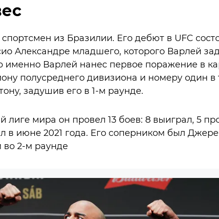
вес
 спортсмен из Бразилии. Его дебют в UFC состо
ио Александре младшего, которого Варлей зад
то именно Варлей нанес первое поражение в 
ну полусреднего дивизиона и номеру один в 
ону, задушив его в 1-м раунде.
 лиге мира он провел 13 боев: 8 выиграл, 5 п
л в июне 2021 года. Его соперником был Джере
 во 2-м раунде