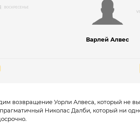
Я
ВОСКРЕСЕНЬЕ
Варлей Алвес
дим возвращение Уорли Алвеса, который не выст
прагматичный Николас Далби, который ни одн
осрочно.