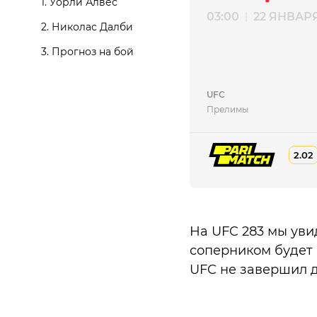
1.
Уорли Алвес
03:00
22 ЯНВАР
|
2.
Николас Далби
3.
Прогноз на бой
UFC
Прелимы
2.02
На UFC 283 мы уви
соперником будет 
UFC не завершил д