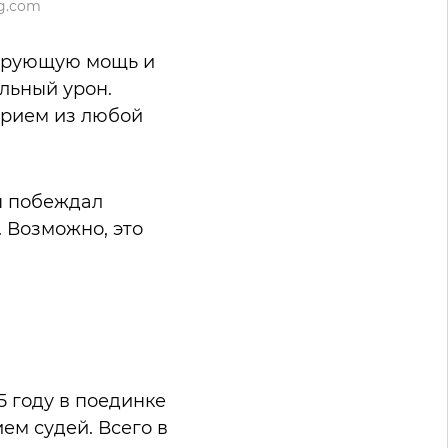
g.com
тирующую мощь и
льный урон.
прием из любой
он побеждал
 Возможно, это
5 году в поединке
ем судей. Всего в