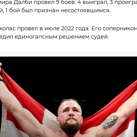
ира Далби провел 9 боев: 4 выиграл, 3 проигра
, 1 бой был признан несостоявшимся.
олас провел в июле 2022 года. Его сопернико
бедил единогалсным решением судей.