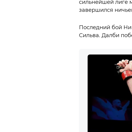
сильнейшей лиге м
завершился ничьей
Последний бой Ник
Сильва. Далби по