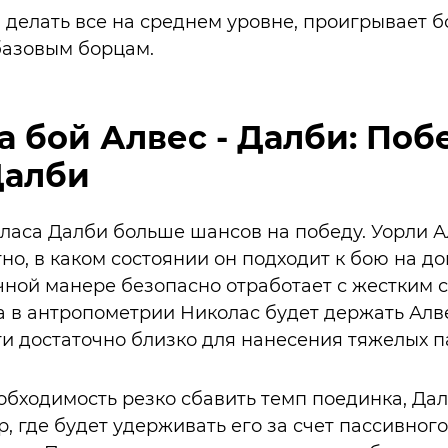
делать все на среднем уровне, проигрывает 
базовым борцам.
а бой Алвес - Далби: Поб
Далби
оласа Далби больше шансов на победу. Уорли А
стно, в каком состоянии он подходит к бою на 
ной манере безопасно отработает с жестким с
 в антропометрии Николас будет держать Алв
ти достаточно близко для нанесения тяжелых п
обходимость резко сбавить темп поединка, Да
, где будет удерживать его за счет пассивного