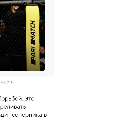
ry.com
орьбой. Это
треливать
одит соперника в