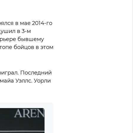
ялся в мае 2014-го
ушил в 3-м
карьере бывшему
топе бойцов в этом
роиграл. Последний
майа Уэллс. Уорли