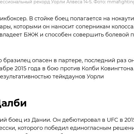
ссиональный рекорд Уорли Алвеса 14-5. Фото: mmafightin
икбоксер. В стойке боец полагается на нокау
ры, которыми он наносит соперникам колосса
 владеет БЖЖ и способен совершить болевой 
то бразилец опасен в партере, последний раз 
бре 2015 года в бою против Колби Ковингтона.
результативностью тейкдаунов Уорли
Далби
ий боец из Дании. Он дебютировал в UFC в 201
есски, которого победил единогласным решени