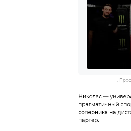
. Про
Николас — универс
прагматичный спор
соперника на дист
партер.