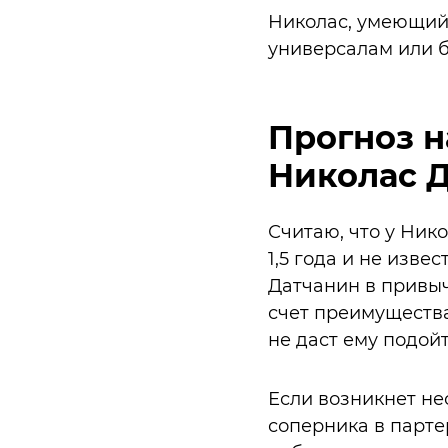
Николас, умеющий 
универсалам или 
Прогноз н
Николас 
Считаю, что у Ник
1,5 года и не изве
Датчанин в привыч
счет преимущества
не даст ему подой
Если возникнет не
соперника в партер