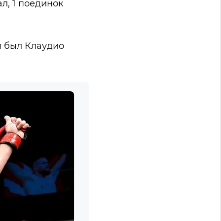
л, 1 поединок
м был Клаудио