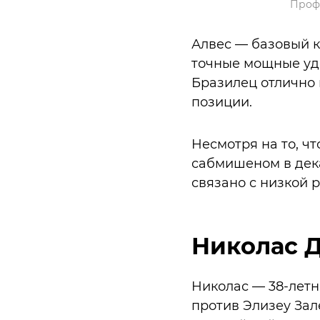
Профе
Алвес — базовый к
точные мощные уда
Бразилец отлично
позиции.
Несмотря на то, ч
сабмишеном в дека
связано с низкой 
Николас 
Николас — 38-летн
против Элизеу Зал