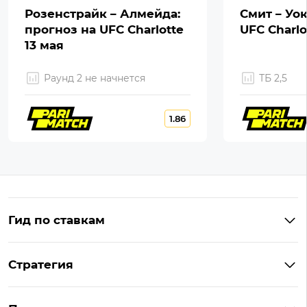
Розенстрайк – Алмейда:
Смит – Уок
прогноз на UFC Charlotte
UFC Charlo
13 мая
Раунд 2 не начнется
ТБ 2,5
1.86
Гид по ставкам
Что такое ординар
Стратегия
Что значит «чет» и «нечет»
Стратегии ставок в лайве
Что такое фора и гандикап