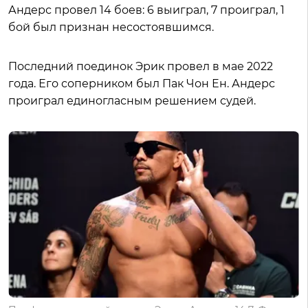
Андерс провел 14 боев: 6 выиграл, 7 проиграл, 1
бой был признан несостоявшимся.
Последний поединок Эрик провел в мае 2022
года. Его соперником был Пак Чон Ен. Андерс
проиграл единогласным решением судей.