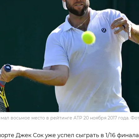
мал восьмое место в рейтинге ATP 20 ноября 2017 года. Фот
орте Джек Сок уже успел сыграть в 1/16 финала