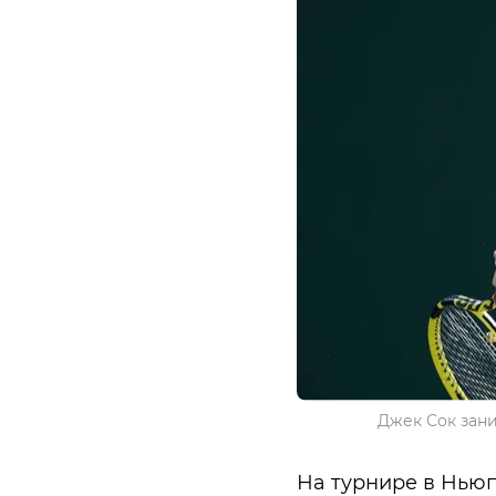
Джек Сок зани
На турнире в Ньюп