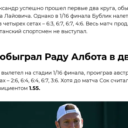
ксандр успешно прошел первые два круга, об
 Лайовича. Однако в 1/16 финала Бублик нале
четырех сетах – 6:3, 6:7, 6:7, 4:6. Весь матч про
станский спортсмен не выступал.
обыграл Раду Албота в дв
вылетел на стадии 1/16 финала, проиграв авс
 – 2:6, 6:4, 6:4, 6:7, 3:6. Хотя до матча Сок счи
фициентом
1.55.