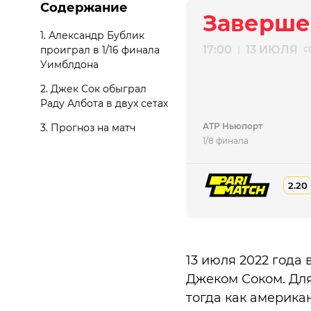
Содержание
Заверше
1.
Александр Бублик
17:00
13 ИЮЛЯ
|
проиграл в 1/16 финала
С
Уимблдона
2.
Джек Сок обыграл
Раду Албота в двух сетах
ATP Ньюпорт
3.
Прогноз на матч
1/8 финала
2.20
13 июля 2022 года
Джеком Соком. Для
тогда как америка