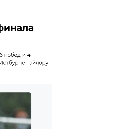
 финала
6 побед и 4
 Истбурне Тэйлору