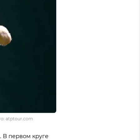
о: atptour.com
. В первом круге