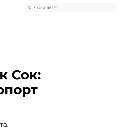
к Сок:
юпорт
та.