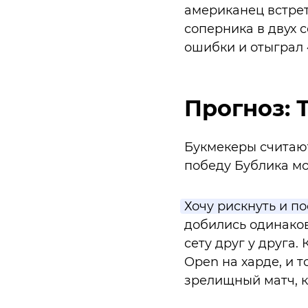
американец встрет
соперника в двух се
ошибки и отыграл 
Прогноз: Т
Букмекеры считают
победу Бублика м
Хочу рискнуть и по
добились одинаков
сету друг у друга.
Open на харде, и т
зрелищный матч, к