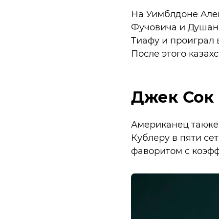
На Уимблдоне Але
Фучовича и Душана
Тиафу и проиграл в 
После этого казах
Джек Сок 
Американец также 
Кублеру в пяти сетах
фаворитом с коэф