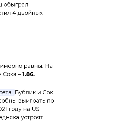
ц обыграл
устил 4 двойных
римерно равны. На
у Сока –
1.86.
сета.
Бублик и Сок
собны выиграть по
21 году на US
редняка устроят