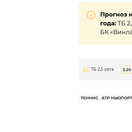
Прогноз н
года:
ТБ 2,
БК «Винл
ТБ 2,5 сета
2.20
ТЕННИС
ATP НЬЮПОР