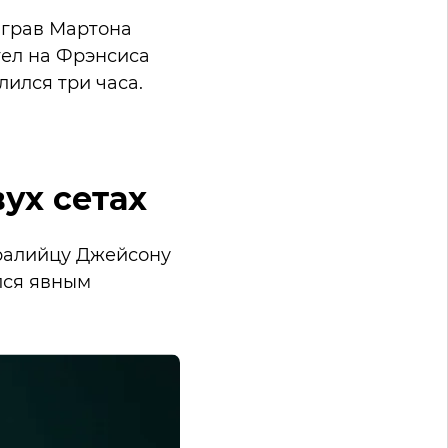
ыграв Мартона
тел на Фрэнсиса
длился три часа.
ух сетах
тралийцу Джейсону
тался явным