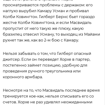
просматриваются проблемы с держаком: его
наглухо вырубил Камару Усман и пробивал
Колби Ковингтон. Гилберт Бернс бьет гораздо
жестче Колби Ковингтона, и если Масвидаль
пропустит от него такую же плюху, какую
бразилец отвесил Усману, то выходец из Майами
рухнет так же, как во 2-м бою с Камару.
Нельзя забывать о том, что Гилберт опасный
джитсер. Если он переведет Хорхе в партер,
постепенно займет позицию, удобную для
проведения ручного треугольника или
коронного армбара.
Несмотря на то, что Масвидаль последнее время
тренируется кое-как, нельзя списывать его со
счетов. Хорхе не раз удивлял неожиданными