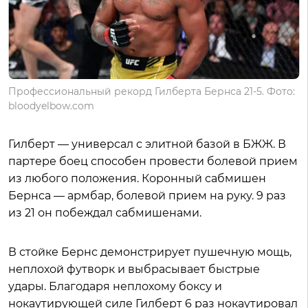
Профессиональный рекорд Гилберта Бернса 21-5. Фото:
bloodyelbow.com
Гилберт — универсал с элитной базой в БЖЖ. В
партере боец способен провести болевой прием
из любого положения. Коронный сабмишен
Бернса — армбар, болевой прием на руку. 9 раз
из 21 он побеждал сабмишенами.
В стойке Бернс демонстрирует пушечную мощь,
неплохой футворк и выбрасывает быстрые
удары. Благодаря неплохому боксу и
нокаутирующей силе Гилберт 6 раз нокаутировал