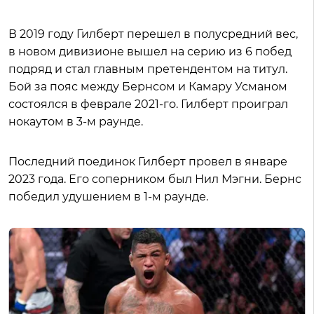
В 2019 году Гилберт перешел в полусредний вес,
в новом дивизионе вышел на серию из 6 побед
подряд и стал главным претендентом на титул.
Бой за пояс между Бернсом и Камару Усманом
состоялся в феврале 2021-го. Гилберт проиграл
нокаутом в 3-м раунде.
Последний поединок Гилберт провел в январе
2023 года. Его соперником был Нил Мэгни. Бернс
победил удушением в 1-м раунде.