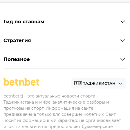
Гид по ставкам
Что такое ординар
Стратегия
Что значит «чет» и «нечет»
Стратегии ставок в лайве
Что такое фора и гандикап
Полезное
Управление банком в ставках
Прогнозы
Как ставить на футбол
Академия
Букмекеры
betnbet.tj – это актуальные новости спорта
Таджикистана и мира, аналитические разборы и
прогнозы на спорт. Информация на сайте
предназначена только для совершеннолетних. Сайт
носит информационный характер: не организовывает
игры на деньги и не предоставляет букмекерские