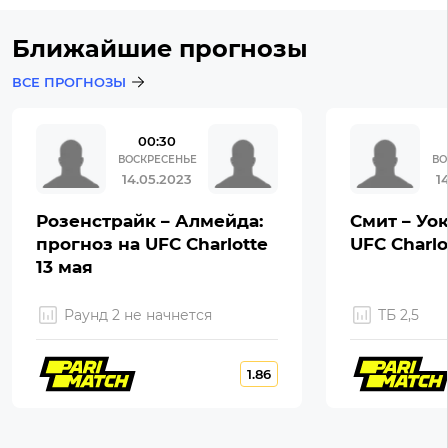
Ближайшие прогнозы
ВСЕ ПРОГНОЗЫ
00:30
ВОСКРЕСЕНЬЕ
ВО
14.05.2023
1
Розенстрайк – Алмейда:
Смит – Уок
прогноз на UFC Charlotte
UFC Charlo
13 мая
Раунд 2 не начнется
ТБ 2,5
1.86