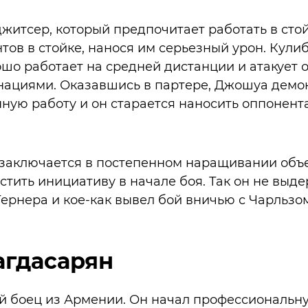
житсер, который предпочитает работать в стой
тов в стойке, нанося им серьезный урон. Кулиб
ошо работает на средней дистанции и атакует 
ациями. Оказавшись в партере, Джошуа демо
ую работу и он старается наносить оппонента
заключается в постепенном наращивании объе
стить инициативу в начале боя. Так он не выд
ернера и кое-как вывел бой вничью с Чарльзо
агдасарян
й боец из Армении. Он начал профессиональн