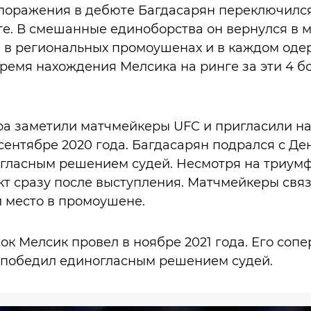
е поражения в дебюте Багдасарян переключилс
ге. В смешанные единоборства он вернулся в ма
 в региональных промоушенах и в каждом оде
ремя нахождения Мелсика на ринге за эти 4 боя
а заметили матчмейкеры UFC и пригласили на
 сентябре 2020 года. Багдасарян подрался с Д
гласным решением судей. Несмотря на триумф
кт сразу после выступления. Матчмейкеры связ
и место в промоушене.
к Мелсик провел в ноябре 2021 года. Его соп
 победил единогласным решением судей.