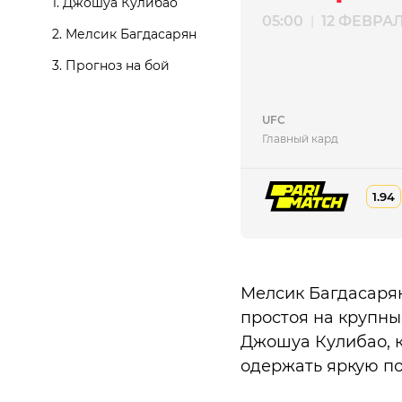
1.
Джошуа Кулибао
05:00
12 ФЕВРА
|
2.
Мелсик Багдасарян
3.
Прогноз на бой
UFC
Главный кард
1.94
Мелсик Багдасарян
простоя на крупны
Джошуа Кулибао, к
одержать яркую п