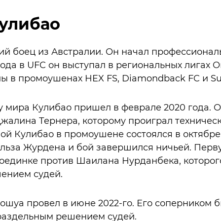
улибао
й боец из Австралии. Он начал профессионал
ехода в UFC он выступал в региональных лигах 
ы в промоушенах HEX FS, Diamondback FC и Su
 мира Кулибао пришел в феврале 2020 года. 
жалина Тернера, которому проиграл техническ
бой Кулибао в промоушене состоялся в октябре 
льза Журдена и бой завершился ничьей. Перв
оединке против Шаилана Нурданбека, которог
ением судей.
шуа провел в июне 2022-го. Его соперником бы
раздельным решением судей.