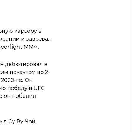
ьную карьеру в
Океании и завоевал
perfight MMA.
Он дебютировал в
им нокаутом во 2-
2020-го. Он
ую победу в UFC
о он победил
л Су Ву Чой.