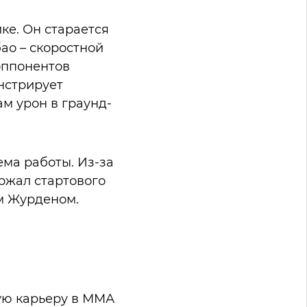
ке. Он старается
ао – скоростной
оппонентов
нстрирует
м урон в граунд-
ма работы. Из-за
ержал стартового
м Журденом.
ую карьеру в ММА