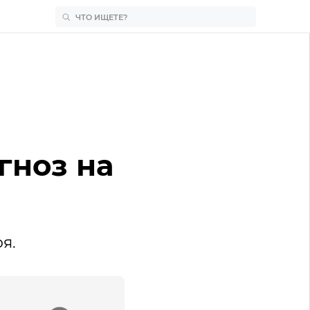
гноз на
я.