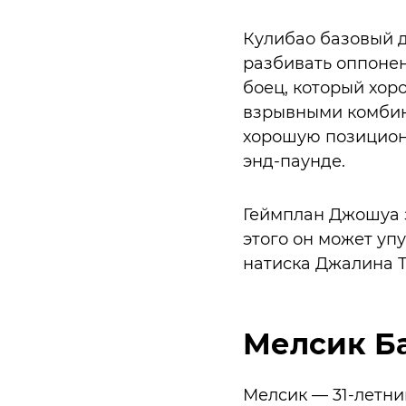
Кулибао базовый д
разбивать оппонен
боец, который хор
взрывными комбин
хорошую позиционн
энд-паунде.
Геймплан Джошуа 
этого он может упу
натиска Джалина Т
Мелсик Б
Мелсик — 31-летни