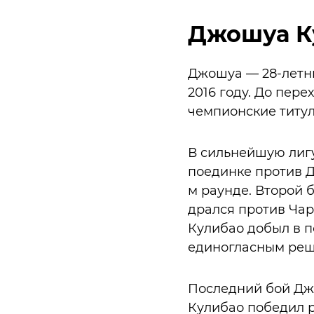
Джошуа К
Джошуа — 28-летни
2016 году. До пер
чемпионские титул
В сильнейшую лигу
поединке против Д
м раунде. Второй 
дрался против Чар
Кулибао добыл в п
единогласным реш
Последний бой Джо
Кулибао победил 