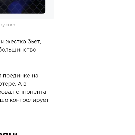
ury.com
и жестко бьет,
 большинство
В поединке на
тере. А в
овал оппонента.
ошо контролирует
рян: