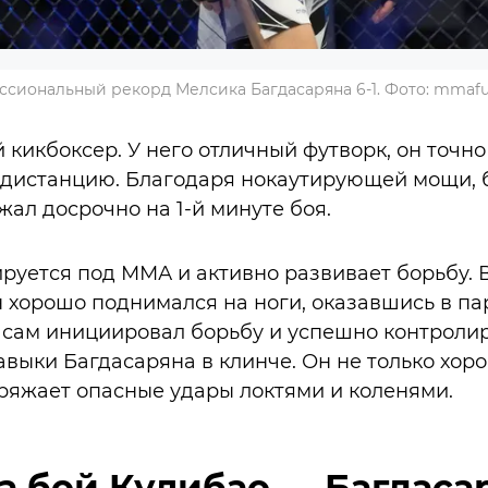
сиональный рекорд Мелсика Багдасаряна 6-1. Фото: mmaf
кикбоксер. У него отличный футворк, он точно 
т дистанцию. Благодаря нокаутирующей мощи,
ал досрочно на 1-й минуте боя.
руется под ММА и активно развивает борьбу. 
н хорошо поднимался на ноги, оказавшись в пар
 сам инициировал борьбу и успешно контролир
выки Багдасаряна в клинче. Он не только хор
аряжает опасные удары локтями и коленями.
а бой Кулибао — Багдаса