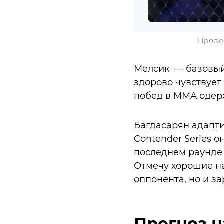
Профес
Мелсик — базовый 
здорово чувствуе
побед в ММА одерж
Багдасарян адапти
Contender Series о
последнем раунде
Отмечу хорошие на
оппонента, но и з
Прогноз н