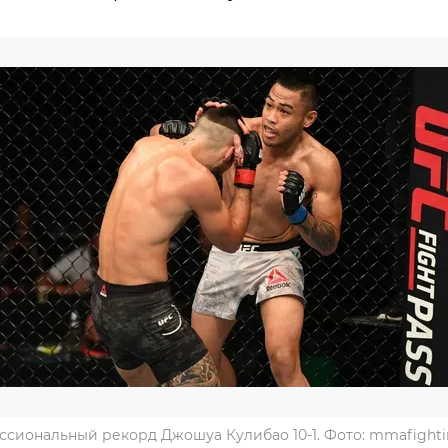
сиональный рекорд Джошуа Кулибао 10-1. Фото: mmafight