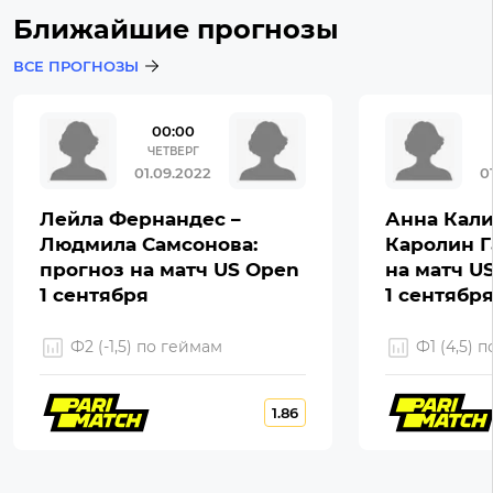
Ближайшие прогнозы
ВСЕ ПРОГНОЗЫ
00:00
ЧЕТВЕРГ
01.09.2022
0
Лейла Фернандес –
Анна Кали
Людмила Самсонова:
Каролин Г
прогноз на матч US Open
на матч U
1 сентября
1 сентябр
Ф2 (-1,5) по геймам
Ф1 (4,5) 
1.86