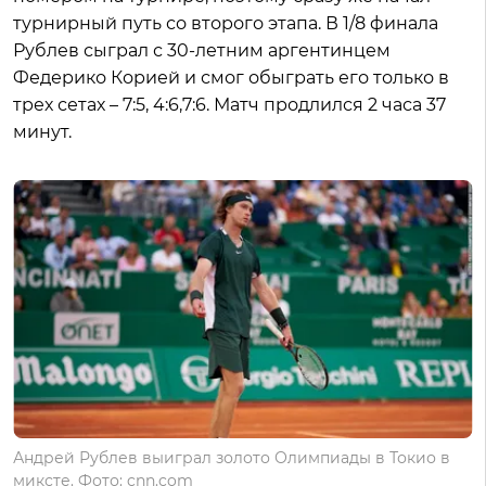
турнирный путь со второго этапа. В 1/8 финала
Рублев сыграл с 30-летним аргентинцем
Федерико Корией и смог обыграть его только в
трех сетах – 7:5, 4:6,7:6. Матч продлился 2 часа 37
минут.
Андрей Рублев выиграл золото Олимпиады в Токио в
миксте. Фото: cnn.com