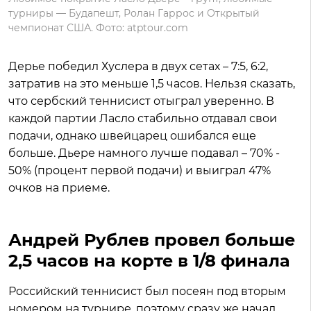
турниры — Будапешт, Ролан Гаррос и Открытый
чемпионат США. Фото: atptour.com
Дерье победил Хуслера в двух сетах – 7:5, 6:2,
затратив на это меньше 1,5 часов. Нельзя сказать,
что сербский теннисист отыграл уверенно. В
каждой партии Ласло стабильно отдавал свои
подачи, однако швейцарец ошибался еще
больше. Дьере намного лучше подавал – 70% -
50% (процент первой подачи) и выиграл 47%
очков на приеме.
Андрей Рублев провел больше
2,5 часов на корте в 1/8 финала
Российский теннисист был посеян под вторым
номером на турнире, поэтому сразу же начал