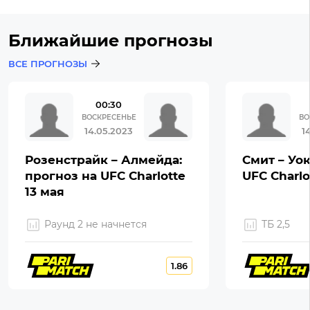
Ближайшие прогнозы
ВСЕ ПРОГНОЗЫ
00:30
ВОСКРЕСЕНЬЕ
ВО
14.05.2023
1
Розенстрайк – Алмейда:
Смит – Уок
прогноз на UFC Charlotte
UFC Charlo
13 мая
Раунд 2 не начнется
ТБ 2,5
1.86