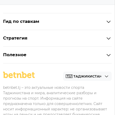
Гид по ставкам
Что такое ординар
Стратегия
Что значит «чет» и «нечет»
Стратегии ставок в лайве
Что такое фора и гандикап
Полезное
Управление банком в ставках
Прогнозы
Как ставить на футбол
Академия
Букмекеры
betnbet.tj – это актуальные новости спорта
Таджикистана и мира, аналитические разборы и
прогнозы на спорт. Информация на сайте
предназначена только для совершеннолетних. Сайт
носит информационный характер: не организовывает
игры на деньги и не предоставляет букмекерские