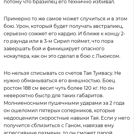
потому что бразилец его технично избивал.
Примерно то же самое может случиться и в этом
бою. Урон, который будет получать австралиец,
серьезно сожжет его кардио. И ближе к концу 2-
го раунда или в 3-м Сирил поймет, что пора
завершать бой и финиширует опасного
нокаутера, как он это сделал в бою с Льюисом.
Но нельзя списывать со счетов Тая Туивасу. Не
нужно обманываться его внешностью. Боец
ростом 188 см весит чуть более 120 кг. Но он
невероятно быстр для таких габаритов.
Молниеносными пушечными ударами за 2 года
он ошеломил пятерых соперников, которые
недооценили скоростные навыки Тая. Если у него
получится сблизиться с Ганом, навязав ему
агрессивные размены, то он сможет парой