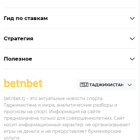
Гид по ставкам
Что такое ординар
Стратегия
Что значит «чет» и «нечет»
Стратегии ставок в лайве
Что такое фора и гандикап
Полезное
Управление банком в ставках
Прогнозы
Как ставить на футбол
Академия
Букмекеры
betnbet.tj – это актуальные новости спорта
Таджикистана и мира, аналитические разборы и
прогнозы на спорт. Информация на сайте
предназначена только для совершеннолетних. Сайт
носит информационный характер: не организовывает
игры на деньги и не предоставляет букмекерские
услуги.