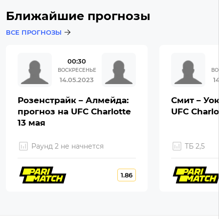
Ближайшие прогнозы
ВСЕ ПРОГНОЗЫ
00:30
ВОСКРЕСЕНЬЕ
ВО
14.05.2023
1
Розенстрайк – Алмейда:
Смит – Уок
прогноз на UFC Charlotte
UFC Charlo
13 мая
Раунд 2 не начнется
ТБ 2,5
1.86