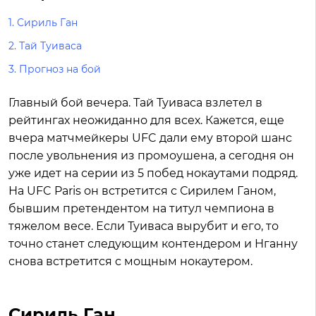
1.
Сириль Ган
2.
Тай Туиваса
3.
Прогноз на бой
Главный бой вечера. Тай Туиваса взлетел в
рейтингах неожиданно для всех. Кажется, еще
вчера матчмейкеры UFC дали ему второй шанс
после увольнения из промоушена, а сегодня он
уже идет на серии из 5 побед нокаутами подряд.
На UFC Paris он встретится с Сирилем Ганом,
бывшим претендентом на титул чемпиона в
тяжелом весе. Если Туиваса вырубит и его, то
точно станет следующим контендером и Нганну
снова встретится с мощным нокаутером.
Сириль Ган