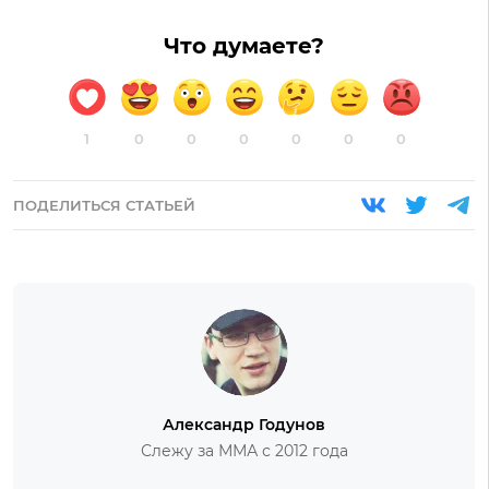
Что думаете?
1
0
0
0
0
0
0
ПОДЕЛИТЬСЯ СТАТЬЕЙ
Александр Годунов
Слежу за ММА с 2012 года