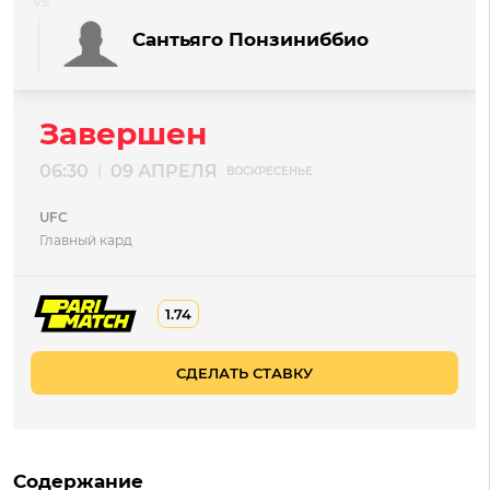
Сантьяго Понзиниббио
Завершен
06:30
09 АПРЕЛЯ
|
ВОСКРЕСЕНЬЕ
UFC
Главный кард
1.74
СДЕЛАТЬ СТАВКУ
Содержание