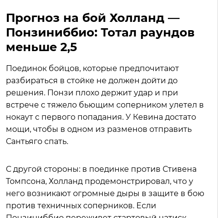
Прогноз на бой Холланд —
Понзиниббио: Тотал раундов
меньше 2,5
Поединок бойцов, которые предпочитают
разбираться в стойке не должен дойти до
решения. Понзи плохо держит удар и при
встрече с тяжело бьющим соперником улетел в
нокаут с первого попадания. У Кевина достато
мощи, чтобы в одном из разменов отправить
Сантьяго спать.
С другой стороны: в поединке против Стивена
Томпсона, Холланд продемонстрировал, что у
него возникают огромные дыры в защите в бою
против техничных соперников. Если
Понзиниббио переживет стартовый натиск