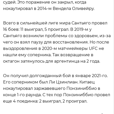
судей. Это поражение он закрыл, когда
нокаутировал в 2014-м Вендела Оливейру.
Всего в сильнейшей лиге мира Сантьяго провел
16 боев: 11 выиграл, 5 проиграл. В 2019-м у
Сантьяго возникли проблемы со здоровьем, из-за
чего он взял паузу для восстановления. Но после
выздоровления в 2020-м матчмейкеры UFC не
нашли ему соперника. Так возвращение в
октагон затянулось для аргентинца на 2 года.
Он получил долгожданный бой в январе 2021-го.
Его соперником был Ли Цзинлиан. Китаец
нокаутировал заржавевшего Понзиниббио в
конце 1-го раунда. С тех пор Понзиниббио провел
еще 4 поединка: 2 выиграл, 2 проиграл.