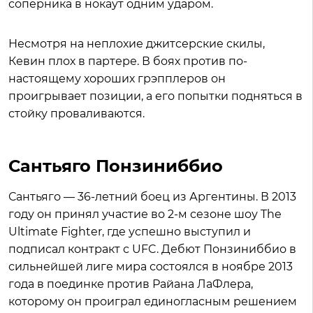
соперника в нокаут одним ударом.
Несмотря на неплохие джитсерские скилы,
Кевин плох в партере. В боях против по-
настоящему хороших грэпплеров он
проигрывает позиции, а его попытки подняться в
стойку проваливаются.
Сантьяго Понзиниббио
Сантьяго — 36-летний боец из Аргентины. В 2013
году он принял участие во 2-м сезоне шоу The
Ultimate Fighter, где успешно выступил и
подписал контракт с UFC. Дебют Понзиниббио в
сильнейшей лиге мира состоялся в ноябре 2013
года в поединке против Райана ЛаФлера,
которому он проиграл единогласным решением