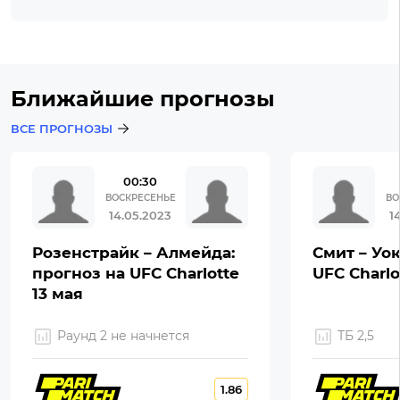
Ближайшие прогнозы
ВСЕ ПРОГНОЗЫ
00:30
ВОСКРЕСЕНЬЕ
ВО
14.05.2023
1
Розенстрайк – Алмейда:
Смит – Уок
прогноз на UFC Charlotte
UFC Charlo
13 мая
Раунд 2 не начнется
ТБ 2,5
1.86