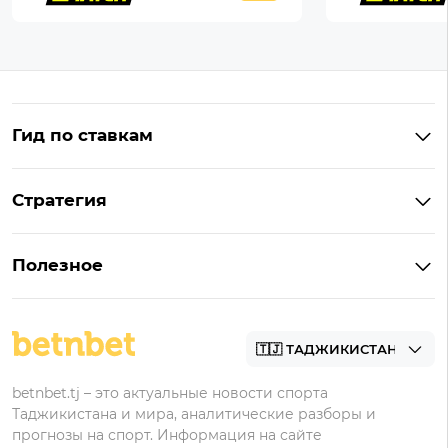
Гид по ставкам
Что такое ординар
Стратегия
Что значит «чет» и «нечет»
Стратегии ставок в лайве
Что такое фора и гандикап
Полезное
Управление банком в ставках
Прогнозы
Как ставить на футбол
Академия
Букмекеры
betnbet.tj – это актуальные новости спорта
Таджикистана и мира, аналитические разборы и
прогнозы на спорт. Информация на сайте