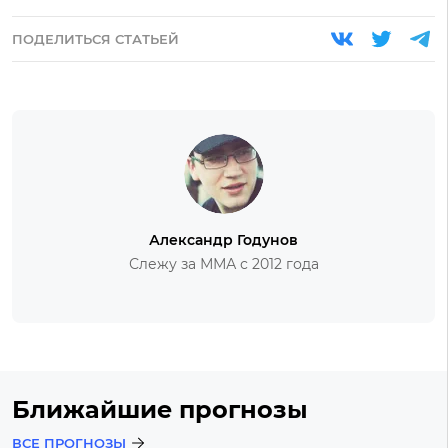
ПОДЕЛИТЬСЯ СТАТЬЕЙ
Александр Годунов
Слежу за ММА с 2012 года
Ближайшие прогнозы
ВСЕ ПРОГНОЗЫ