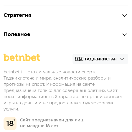
Что такое ординар
Стратегия
Что значит «чет» и «нечет»
Стратегии ставок в лайве
Что такое фора и гандикап
Полезное
Управление банком в ставках
Прогнозы
Как ставить на футбол
Академия
Букмекеры
betnbet.tj – это актуальные новости спорта
Таджикистана и мира, аналитические разборы и
прогнозы на спорт. Информация на сайте
предназначена только для совершеннолетних. Сайт
носит информационный характер: не организовывает
игры на деньги и не предоставляет букмекерские
услуги.
Сайт предназначен для лиц
18
не младше 18 лет