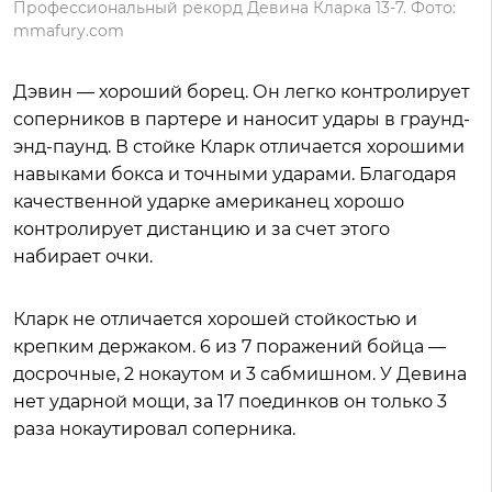
Профессиональный рекорд Девина Кларка 13-7. Фото:
mmafury.com
Дэвин — хороший борец. Он легко контролирует
соперников в партере и наносит удары в граунд-
энд-паунд. В стойке Кларк отличается хорошими
навыками бокса и точными ударами. Благодаря
качественной ударке американец хорошо
контролирует дистанцию и за счет этого
набирает очки.
Кларк не отличается хорошей стойкостью и
крепким держаком. 6 из 7 поражений бойца —
досрочные, 2 нокаутом и 3 сабмишном. У Девина
нет ударной мощи, за 17 поединков он только 3
раза нокаутировал соперника.