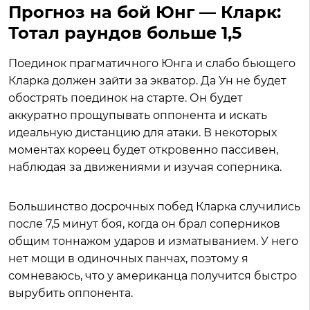
Прогноз на бой Юнг — Кларк:
Тотал раундов больше 1,5
Поединок прагматичного Юнга и слабо бьющего
Кларка должен зайти за экватор. Да Ун не будет
обострять поединок на старте. Он будет
аккуратно прощупывать оппонента и искать
идеальную дистанцию для атаки. В некоторых
моментах кореец будет откровенно пассивен,
наблюдая за движениями и изучая соперника.
Большинство досрочных побед Кларка случились
после 7,5 минут боя, когда он брал соперников
общим тоннажом ударов и изматыванием. У него
нет мощи в одиночных панчах, поэтому я
сомневаюсь, что у американца получится быстро
вырубить оппонента.