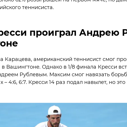
ийского теннисиста.
ресси проиграл Андрею 
тоне
на Карацева, американский теннисист смог пр
 в Вашингтоне. Однако в 1/8 финала Кресси вс
ндреем Рублевым. Максим смог навязать борьб
х – 4:6, 6:7. Кресси 14 раз подал навылет, но это