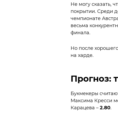
Не могу сказать, 
покрытии. Среди д
чемпионате Австра
весьма конкурентном
финала.
Но после хорошего
на харде.
Прогноз: 
Букмекеры считают
Максима Кресси м
Карацева –
2.80
.