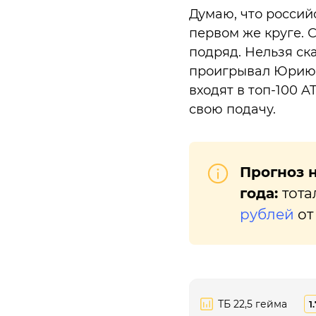
Думаю, что россий
первом же круге. 
подряд. Нельзя ск
проигрывал Юрию 
входят в топ-100 A
свою подачу.
Прогноз н
года:
тота
рублей
от
ТБ 22,5 гейма
1