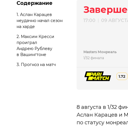
Содержание
Заверше
1.
Аслан Карацев
17:00
09 АВГУСТ
|
неудачно начал сезон
на харде
2.
Максим Кресси
проиграл
Андрею Рублеву
Masters Монреаль
в Вашингтоне
1/32 финала
3.
Прогноз на матч
1.72
8 августа в 1/32 ф
Аслан Карацев и М
по статусу монреа