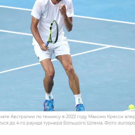
ате Австралии по теннису в 2022 году Максим Кресси впе
ься до 4-го раунда турнира Большого Шлема. Фото: eurospo