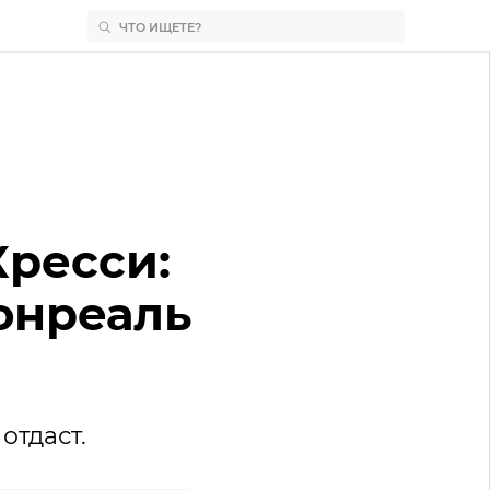
Кресси:
онреаль
отдаст.