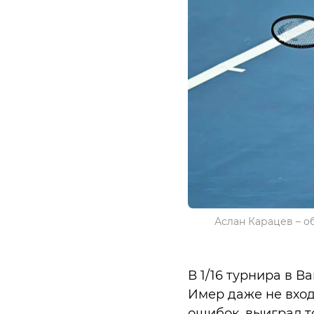
Аслан Карацев – об
В 1/16 турнира в В
Имер даже не вход
ошибок, выиграл т