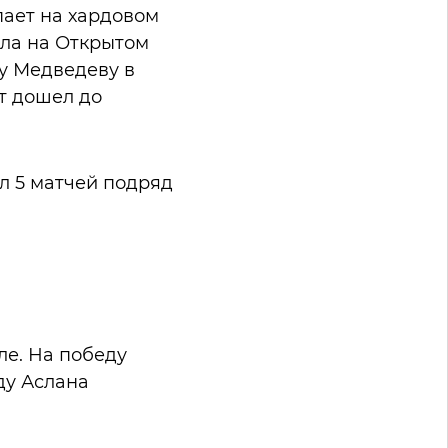
пает на хардовом
ала на Открытом
у Медведеву в
ст дошел до
ал 5 матчей подряд
ле. На победу
ду Аслана