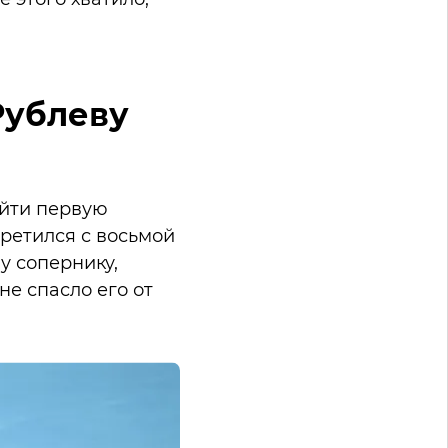
Рублеву
ойти первую
третился с восьмой
у сопернику,
 не спасло его от