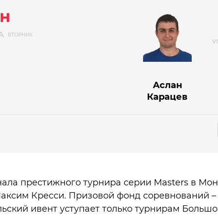
н
А
ВТОРНИК
Аслан
Карацев
инала престижного турнира серии Masters в Мо
аксим Кресси. Призовой фонд соревнований – 
льский ивент уступает только турнирам Больш