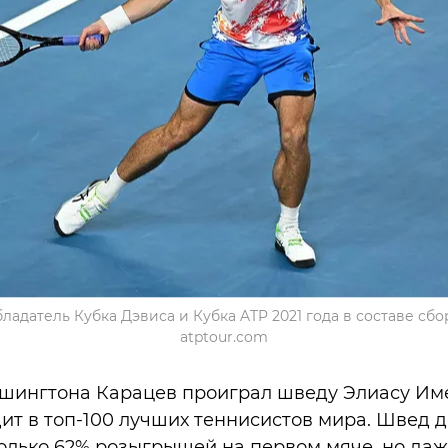
ладатель Кубка Дэвиса и Кубка ATP 2021 года в составе сбо
atptour.com
ашингтона Карацев проиграл шведу Элиасу Имеру 
ит в топ-100 лучших теннисистов мира. Швед 
олько 62% розыгрышей на первом мяче, но даже