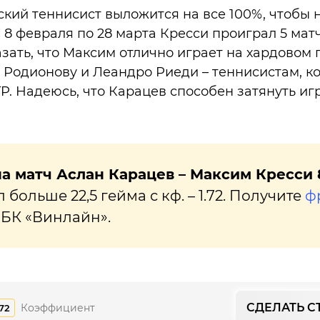
ский теннисист выложится на все 100%, чтобы н
С 8 февраля по 28 марта Кресси проиграл 5 мат
азать, что Максим отлично играет на хардовом 
Родионову и Леандро Риеди – теннисистам, к
TP. Надеюсь, что Карацев способен затянуть иг
а матч Аслан Карацев – Максим Кресси 8
л больше 22,5 гейма с кф. – 1.72. Получите
ф
 БК «Винлайн».
СДЕЛАТЬ С
Коэффициент
.72