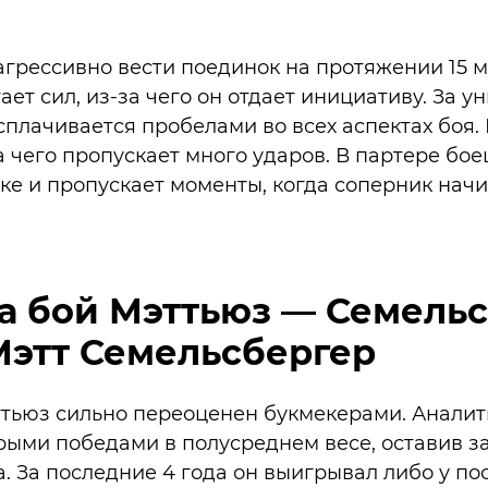
агрессивно вести поединок на протяжении 15 ми
ает сил, из-за чего он отдает инициативу. За 
плачивается пробелами во всех аспектах боя. 
а чего пропускает много ударов. В партере бо
ке и пропускает моменты, когда соперник начи
а бой Мэттьюз — Семельс
Мэтт Семельсбергер
ттьюз сильно переоценен букмекерами. Аналит
рыми победами в полусреднем весе, оставив з
 За последние 4 года он выигрывал либо у по