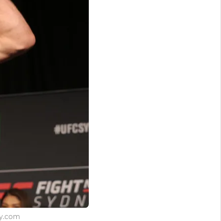
y.com