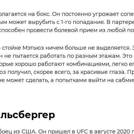
олагается на бокс. Он постоянно угрожает со
ым может вырубить с 1-го попадания. В партер
способен провести болевой прием из любой п
 стойке Мэтьюз ничем больше не выделяется.
н не пытается работать по разным этажам. Это 
торые хорошо работают комбинациями, легко е
з получил, скорее всего, за красивые глаза. 
не может сделать, а попытками выйти на сабм
.
ельсбергер
боец из США. Он пришел в UFC в августе 2020 