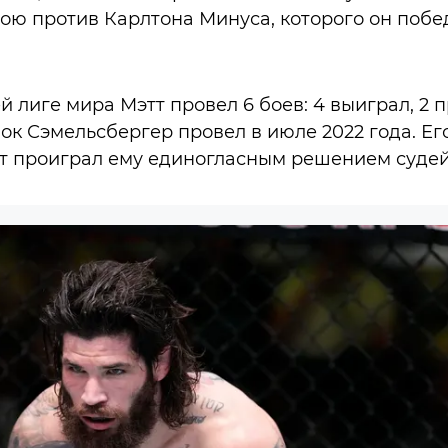
ою против Карлтона Минуса, которого он поб
 лиге мира Мэтт провел 6 боев: 4 выиграл, 2 п
к Сэмельсбергер провел в июле 2022 года. Ег
т проиграл ему единогласным решением судей