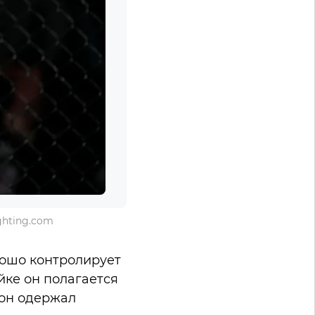
ghting.com
рошо контролирует
ойке он полагается
 он одержал