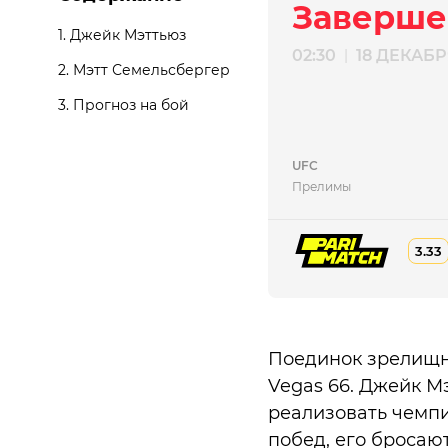
Заверше
1.
Джейк Мэттьюз
02:30
18 ДЕКАБ
|
2.
Мэтт Семельсбергер
3.
Прогноз на бой
UFC
Прелимы
3.33
Поединок зрелищн
Vegas 66. Джейк Мэ
реализовать чемпи
побед, его бросаю