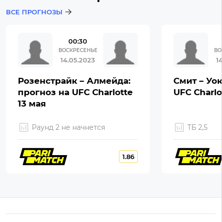
ВСЕ ПРОГНОЗЫ
00:30
ВОСКРЕСЕНЬЕ
ВО
14.05.2023
1
Розенстрайк – Алмейда:
Смит – Уок
прогноз на UFC Charlotte
UFC Charlo
13 мая
Раунд 2 не начнется
ТБ 2,5
1.86