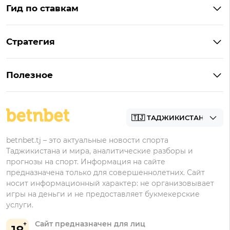
Гид по ставкам
Что такое ординар
Стратегия
Что значит «чет» и «нечет»
Стратегии ставок в лайве
Что такое фора и гандикап
Полезное
Управление банком в ставках
Прогнозы
Как ставить на футбол
Академия
Букмекеры
betnbet.tj – это актуальные новости спорта
Таджикистана и мира, аналитические разборы и
прогнозы на спорт. Информация на сайте
предназначена только для совершеннолетних. Сайт
носит информационный характер: не организовывает
игры на деньги и не предоставляет букмекерские
услуги.
Сайт предназначен для лиц