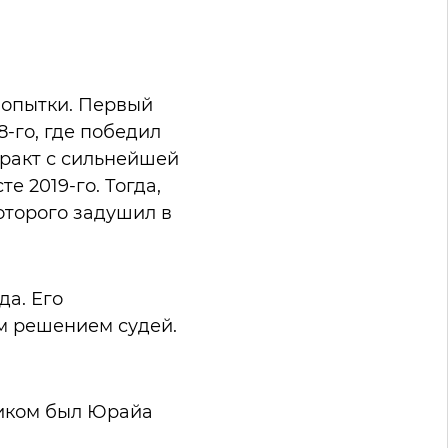
попытки. Первый
8-го, где победил
тракт с сильнейшей
е 2019-го. Тогда,
оторого задушил в
да. Его
м решением судей.
ником был Юрайа