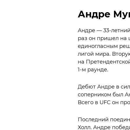
Андре Му
Андре — 33-летний
раз он пришел на ш
единогласным реше
лигой мира. Вторую
на Претендентской
1-м раунде.
Дебют Андре в сил
соперником был Ан
Всего в UFC он про
Последний поедино
Холл. Андре побе