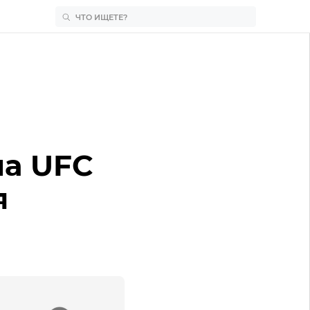
на UFC
я