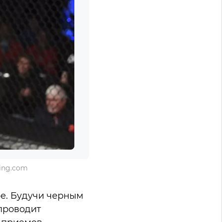
ing.com
е. Будучи черным
проводит