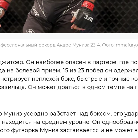
фессиональный рекорд Андре Муниза 23-4. Фото: mmafury
житсер. Он наиболее опасен в партере, где п
а на болевой прием. 15 из 23 побед он одерж
нстрирует неплохой бокс, быстрые и точные к
азильца. Он может драться в одном темпе на 
о Муниз усердно работает над боксом, его уда
и находится на среднем уровне. Он однообраз
бого футворка Муниз застаивается и не может 