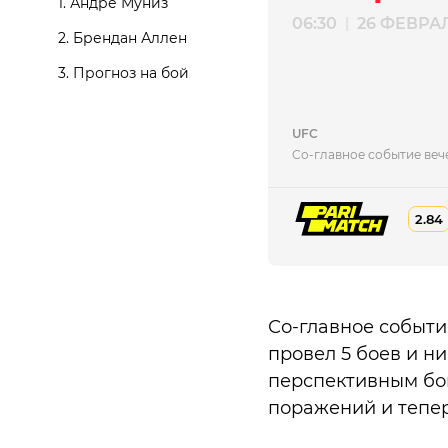
1.
Андре Муниз
06:30
26 ФЕВРА
|
2.
Брендан Аллен
3.
Прогноз на бой
UFC
Со-главное событие веч
2.84
Со-главное событи
провел 5 боев и ни
перспективным бо
поражений и тепер