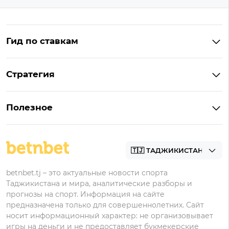
Гид по ставкам
Что такое ординар
Стратегия
Что значит «чет» и «нечет»
Стратегии ставок в лайве
Что такое фора и гандикап
Полезное
Управление банком в ставках
Прогнозы
Как ставить на футбол
Академия
Букмекеры
betnbet.tj – это актуальные новости спорта
Таджикистана и мира, аналитические разборы и
прогнозы на спорт. Информация на сайте
предназначена только для совершеннолетних. Сайт
носит информационный характер: не организовывает
игры на деньги и не предоставляет букмекерские