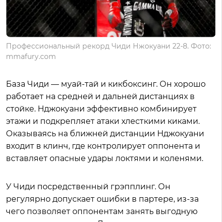
Профессиональный рекорд Чиди Нжокуани 22-8. Фото:
mmafury.com
База Чиди — муай-тай и кикбоксинг. Он хорошо
работает на средней и дальней дистанциях в
стойке. Нджокуани эффективно комбинирует
этажи и подкрепляет атаки хлесткими киками.
Оказываясь на ближней дистанции Нджокуани
входит в клинч, где контролирует оппонента и
вставляет опасные удары локтями и коленями.
У Чиди посредственный грэпплинг. Он
регулярно допускает ошибки в партере, из-за
чего позволяет оппонентам занять выгодную