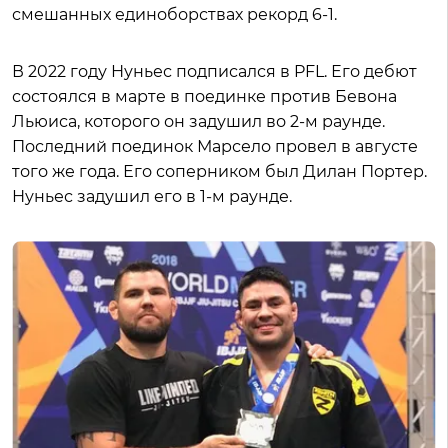
смешанных единоборствах рекорд 6-1.
В 2022 году Нуньес подписался в PFL. Его дебют
состоялся в марте в поединке против Бевона
Льюиса, которого он задушил во 2-м раунде.
Последний поединок Марсело провел в августе
того же года. Его соперником был Дилан Портер.
Нуньес задушил его в 1-м раунде.