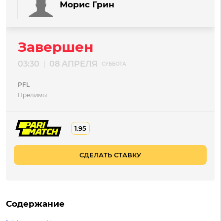
Морис Грин
Завершен
03:30
08 АПРЕЛЯ
|
СУББОТА
PFL
Прелимы
1.95
СДЕЛАТЬ СТАВКУ
Содержание