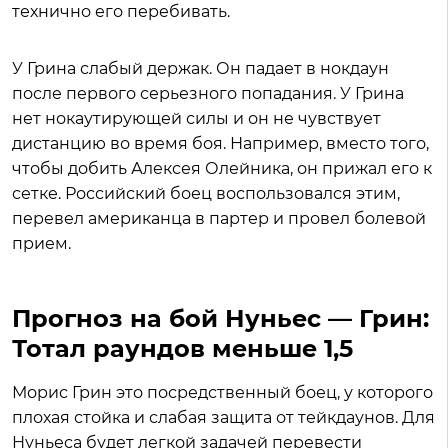
технично его перебивать.
У Грина слабый держак. Он падает в нокдаун
после первого серьезного попадания. У Грина
нет нокаутирующей силы и он не чувствует
дистанцию во время боя. Например, вместо того,
чтобы добить Алексея Олейника, он прижал его к
сетке. Российский боец воспользовался этим,
перевел американца в партер и провел болевой
прием.
Прогноз на бой Нуньес — Грин:
Тотал раундов меньше 1,5
Морис Грин это посредственный боец, у которого
плохая стойка и слабая защита от тейкдаунов. Для
Нуньеса будет легкой задачей перевести