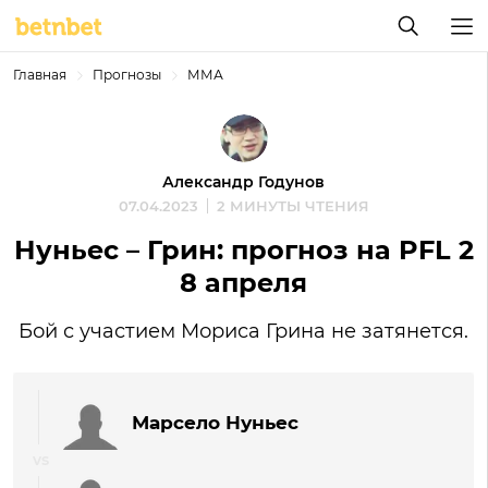
Главная
Прогнозы
ММА
Александр Годунов
07.04.2023
2 МИНУТЫ ЧТЕНИЯ
Нуньес – Грин: прогноз на PFL 2
8 апреля
Бой с участием Мориса Грина не затянется.
Марсело Нуньес