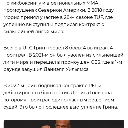
по кикбоксингу и в региональных ММА
промоушенах Северной Америки. В 2018 году
Морис принял участие в 28-м сезоне TUF, где
успешно выступил и подписал контракт с
сильнейшей лигой мира.
Всего в UFC Грин провел 8 боев: 4 выиграл, 4
проиграл. В 2021-м он был уволен из сильнейшей
лиги мира и перешел в промоушен CES, где в 1-м
раунде задушил Даниэля Уильямса.
В 2022-м Грин подписал контракт с PFL и
дебютировал в бою против Дениса Гольцова,
которому проиграл единогласным решением
судей. Это было последнее выступление Грина.