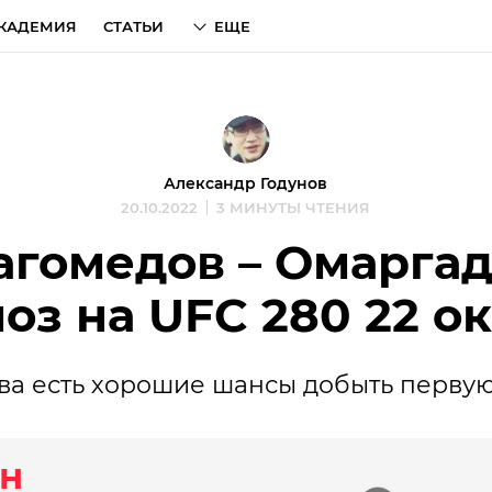
КАДЕМИЯ
СТАТЬИ
ЕЩЕ
Александр Годунов
20.10.2022
3 МИНУТЫ ЧТЕНИЯ
гомедов – Омарга
оз на UFC 280 22 о
а есть хорошие шансы добыть первую
н