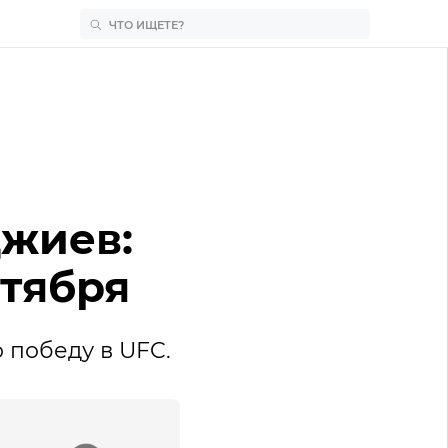
джиев:
ктября
 победу в UFC.