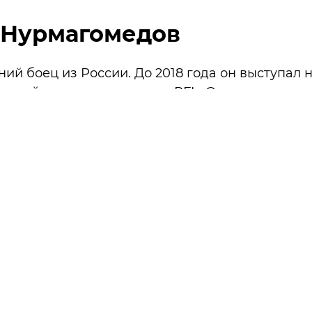
 Нурмагомедов
ий боец из России. До 2018 года он выступал 
заций, а потом перешел в PFL. Отличительная 
оманды Хабиба, в том, что он дольше всех, 7 ле
нных мешках. Например, его 11-й бой прошел п
Ислам Махачев в 11-м профессиональном бою де
 сильнейшей лиге мира состоялся в ноябре 20
ады, которому он проиграл удушением в середи
магомедов провел в марте 2021-го. Его сопе
обедил единогласным решением судей.