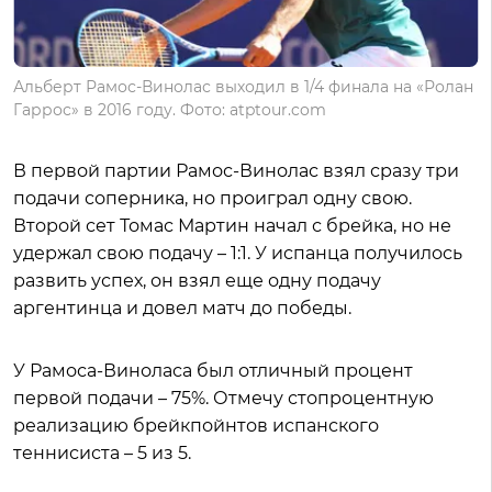
Альберт Рамос-Винолас выходил в 1/4 финала на «Ролан
Гаррос» в 2016 году. Фото: atptour.com
В первой партии Рамос-Винолас взял сразу три
подачи соперника, но проиграл одну свою.
Второй сет Томас Мартин начал с брейка, но не
удержал свою подачу – 1:1. У испанца получилось
развить успех, он взял еще одну подачу
аргентинца и довел матч до победы.
У Рамоса-Виноласа был отличный процент
первой подачи – 75%. Отмечу стопроцентную
реализацию брейкпойнтов испанского
теннисиста – 5 из 5.