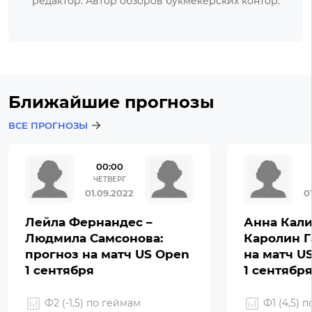
редактор. Автор обзоров букмекерских контор.
Ближайшие прогнозы
ВСЕ ПРОГНОЗЫ
00:00
ЧЕТВЕРГ
01.09.2022
0
Лейла Фернандес –
Анна Кали
Людмила Самсонова:
Каролин Г
прогноз на матч US Open
на матч U
1 сентября
1 сентябр
Ф2 (-1,5) по геймам
Ф1 (4,5) 