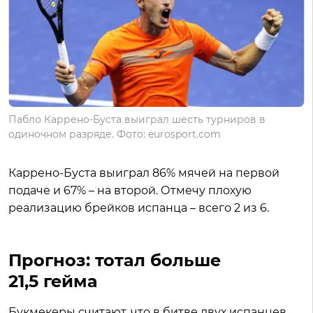
Пабло Каррено-Буста выиграл шесть турниров в
одиночном разряде. Фото: eurosport.com
Каррено-Буста выиграл 86% мячей на первой
подаче и 67% – на второй. Отмечу плохую
реализацию брейков испанца – всего 2 из 6.
Прогноз: тотал больше
21,5 гейма
Букмекеры считают, что в битве двух испанцев