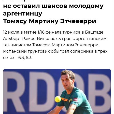
не оставил шансов молодому
аргентинцу
Томасу Мартину Этчеверри
12 июля в матче 1/16 финала турнира в Баштаде
Альберт Рамос-Винолас сыграл с аргентинским
теннисистом Томасом Мартином Этчеверри.
Испанский грунтовик обыграл соперника в трех
сетах – 6:3, 6:3.