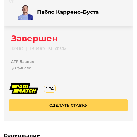
Пабло Каррено-Буста
Завершен
12:00
13 ИЮЛЯ
|
СРЕДА
ATP Баштад
1/8 финала
1.74
СДЕЛАТЬ СТАВКУ
Содержание