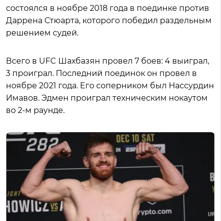
состоялся в ноябре 2018 года в поединке против
Даррена Стюарта, которого победил раздельным
решением судей.
Всего в UFC Шахбазян провел 7 боев: 4 выиграл,
3 проиграл. Последний поединок он провел в
ноябре 2021 года. Его соперником был Нассурдин
Имавов. Эдмен проиграл техническим нокаутом
во 2-м раунде.