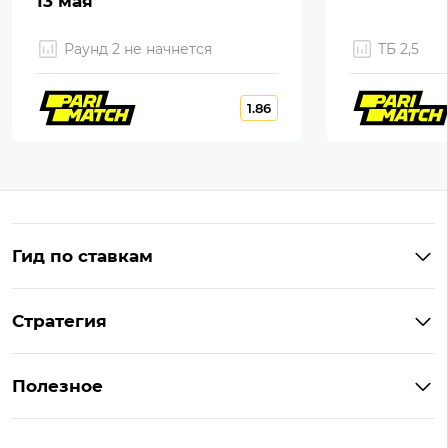
13 мая
Раунд 2 не начнется
ТБ 2,5
1.86
Гид по ставкам
Что такое ординар
Стратегия
Что значит «чет» и «нечет»
Стратегии ставок в лайве
Что такое фора и гандикап
Полезное
Управление банком в ставках
Прогнозы
Как ставить на футбол