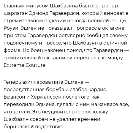
Главным минусом Шахбазяна был его тренер-
шарлатан Эдмонд Таравердян, который виноват в
стремительном падении некогда великой Ронды
Роузи. Эдмен не показывал прогресс в октагоне,
при этом Таравердян регулярно сообщал своему
подопечному и прессе, что Шахбазян в отличной
форме. Но боец наконец понял, что Таравердян —
сомнительный наставник и перешел в команду
Extreme Couture.
Теперь ахиллесова пята Эдмена —
посредственная борьба и слабое кардио.
Брансон и Херманссон после того, как
переводили Эдмена, делали с ним на канвасе все,
что хотели. Это неудивительно, поскольку
Шахбазян совсем не уделяет времени
борцовской подготовке.