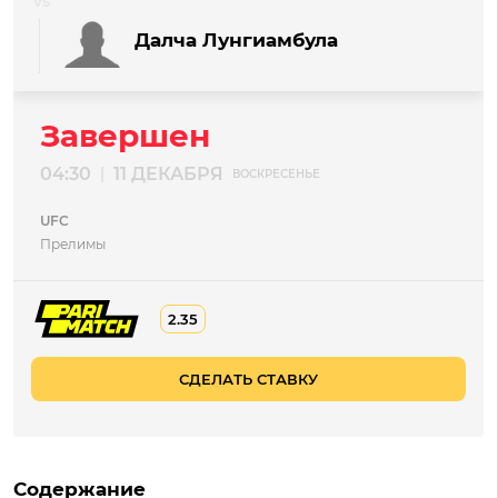
Далча Лунгиамбула
Завершен
04:30
11 ДЕКАБРЯ
|
ВОСКРЕСЕНЬЕ
UFC
Прелимы
2.35
СДЕЛАТЬ СТАВКУ
Содержание