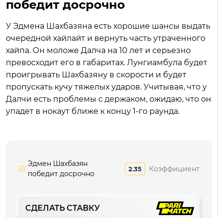
победит досрочно
У Эдмена Шахбазяна есть хорошие шансы выдать
очередной хайлайт и вернуть часть утраченного
хайпа. Он моложе Далча на 10 лет и серьезно
превосходит его в габаритах. Лунгиамбула будет
проигрывать Шахбазяну в скорости и будет
пропускать кучу тяжелых ударов. Учитывая, что у
Далчи есть проблемы с держаком, ожидаю, что он
упадет в нокаут ближе к концу 1-го раунда.
Эдмен Шахбазян
Коэффициент
2.35
победит досрочно
СДЕЛАТЬ СТАВКУ