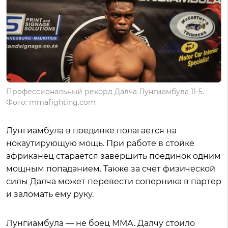
Профессиональный рекорд Далча Лунгиамбула 11-5.
Фото: mmafighting.com
Лунгиамбула в поединке полагается на
нокаутирующую мощь. При работе в стойке
африканец старается завершить поединок одним
мощным попаданием. Также за счет физической
силы Далча может перевести соперника в партер
и заломать ему руку.
Лунгиамбула — не боец ММА. Далчу стоило