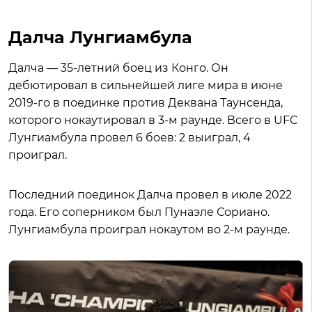
Далча Лунгиамбула
Далча — 35-летний боец из Конго. Он
дебютировал в сильнейшей лиге мира в июне
2019-го в поединке против Деквана Таунсенда,
которого нокаутировал в 3-м раунде. Всего в UFC
Лунгиамбула провел 6 боев: 2 выиграл, 4
проиграл.
Последний поединок Далча провел в июле 2022
года. Его соперником был Пунаэле Сориано.
Лунгиамбула проиграл нокаутом во 2-м раунде.