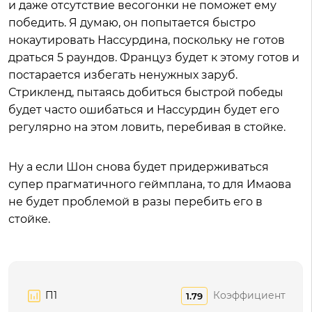
и даже отсутствие весогонки не поможет ему
победить. Я думаю, он попытается быстро
нокаутировать Нассурдина, поскольку не готов
драться 5 раундов. Француз будет к этому готов и
постарается избегать ненужных заруб.
Стрикленд, пытаясь добиться быстрой победы
будет часто ошибаться и Нассурдин будет его
регулярно на этом ловить, перебивая в стойке.
Ну а если Шон снова будет придерживаться
супер прагматичного геймплана, то для Имаова
не будет проблемой в разы перебить его в
стойке.
П1
Коэффициент
1.79