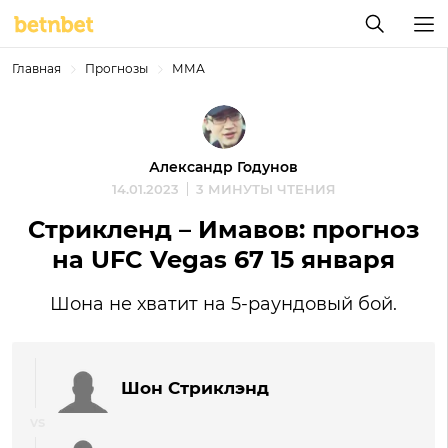
Главная
Прогнозы
ММА
Александр Годунов
14.01.2023
3 МИНУТЫ ЧТЕНИЯ
Стрикленд – Имавов: прогноз
на UFC Vegas 67 15 января
Шона не хватит на 5-раундовый бой.
Шон Стриклэнд