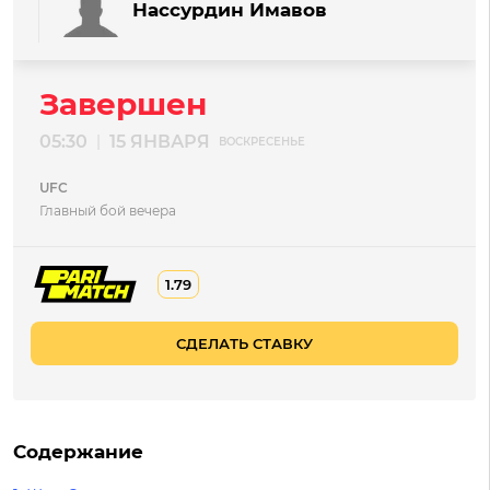
Нассурдин Имавов
Завершен
05:30
15 ЯНВАРЯ
|
ВОСКРЕСЕНЬЕ
UFC
Главный бой вечера
1.79
СДЕЛАТЬ СТАВКУ
Содержание