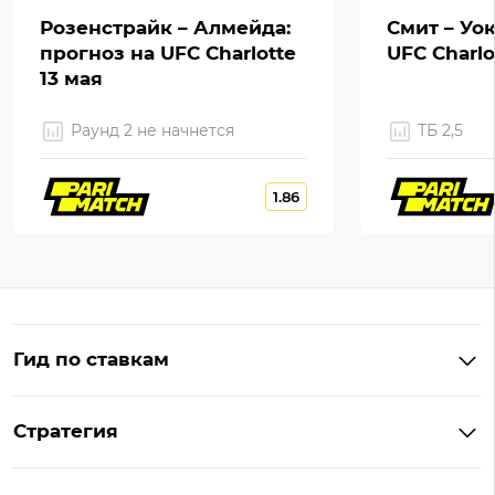
Розенстрайк – Алмейда:
Смит – Уок
прогноз на UFC Charlotte
UFC Charlo
13 мая
Раунд 2 не начнется
ТБ 2,5
1.86
Гид по ставкам
Что такое ординар
Стратегия
Что значит «чет» и «нечет»
Стратегии ставок в лайве
Что такое фора и гандикап