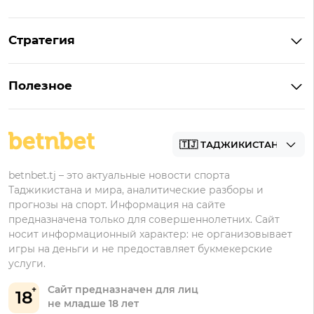
Что такое ординар
Стратегия
Что значит «чет» и «нечет»
Стратегии ставок в лайве
Что такое фора и гандикап
Полезное
Управление банком в ставках
Прогнозы
Как ставить на футбол
Академия
Букмекеры
betnbet.tj – это актуальные новости спорта
Таджикистана и мира, аналитические разборы и
прогнозы на спорт. Информация на сайте
предназначена только для совершеннолетних. Сайт
носит информационный характер: не организовывает
игры на деньги и не предоставляет букмекерские
услуги.
Сайт предназначен для лиц
18
не младше 18 лет