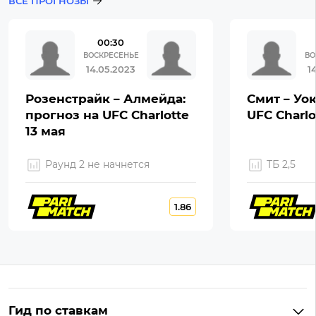
ВСЕ ПРОГНОЗЫ
00:30
ВОСКРЕСЕНЬЕ
ВО
14.05.2023
1
Розенстрайк – Алмейда:
Смит – Уок
прогноз на UFC Charlotte
UFC Charlo
13 мая
Раунд 2 не начнется
ТБ 2,5
1.86
Гид по ставкам