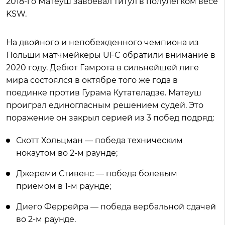
2018-го Матеуш завоевал титул в полулегком весе
KSW.
На двойного и непобежденного чемпиона из
Польши матчмейкеры UFC обратили внимание в
2020 году. Дебют Гамрота в сильнейшей лиге
мира состоялся в октябре того же года в
поединке против Гурама Кутателадзе. Матеуш
проиграл единогласным решением судей. Это
поражение он закрыл серией из 3 побед подряд:
Скотт Хольцман — победа техническим
нокаутом во 2-м раунде;
Джереми Стивенс — победа болевым
приемом в 1-м раунде;
Диего Феррейра — победа вербальной сдачей
во 2-м раунде.