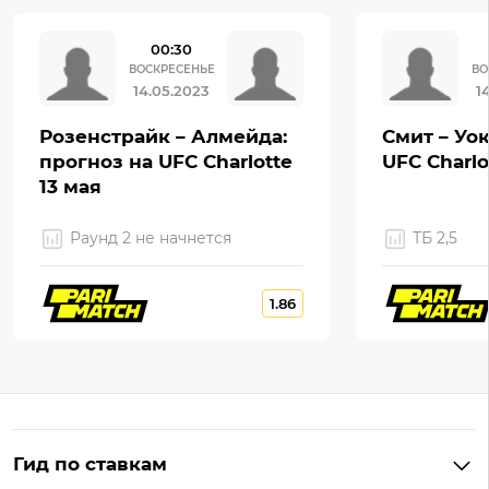
00:30
ВОСКРЕСЕНЬЕ
ВО
14.05.2023
1
Розенстрайк – Алмейда:
Смит – Уок
прогноз на UFC Charlotte
UFC Charlo
13 мая
Раунд 2 не начнется
ТБ 2,5
1.86
Гид по ставкам