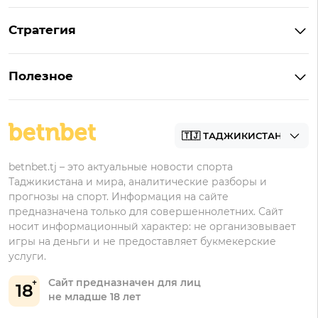
Что такое ординар
Стратегия
Что значит «чет» и «нечет»
Стратегии ставок в лайве
Что такое фора и гандикап
Полезное
Управление банком в ставках
Прогнозы
Как ставить на футбол
Академия
Букмекеры
betnbet.tj – это актуальные новости спорта
Таджикистана и мира, аналитические разборы и
прогнозы на спорт. Информация на сайте
предназначена только для совершеннолетних. Сайт
носит информационный характер: не организовывает
игры на деньги и не предоставляет букмекерские
услуги.
Сайт предназначен для лиц
18
не младше 18 лет