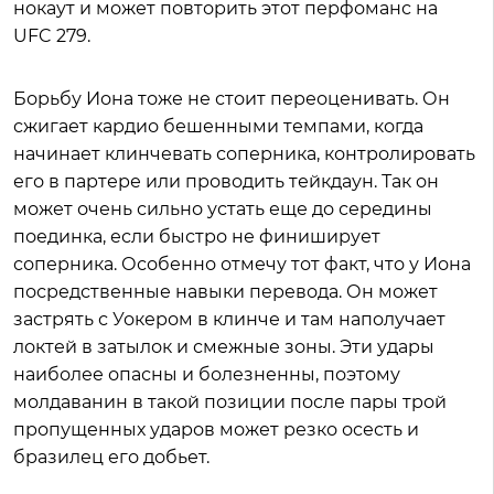
нокаут и может повторить этот перфоманс на
UFC 279.
Борьбу Иона тоже не стоит переоценивать. Он
сжигает кардио бешенными темпами, когда
начинает клинчевать соперника, контролировать
его в партере или проводить тейкдаун. Так он
может очень сильно устать еще до середины
поединка, если быстро не финиширует
соперника. Особенно отмечу тот факт, что у Иона
посредственные навыки перевода. Он может
застрять с Уокером в клинче и там наполучает
локтей в затылок и смежные зоны. Эти удары
наиболее опасны и болезненны, поэтому
молдаванин в такой позиции после пары трой
пропущенных ударов может резко осесть и
бразилец его добьет.