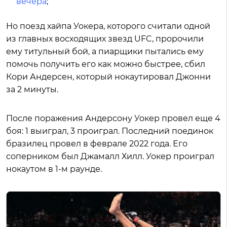
вечера
;
Но поезд хайпа Уокера, которого считали одной
из главных восходящих звезд UFC, пророчили
ему титульный бой, а пиарщики пытались ему
помочь получить его как можно быстрее, сбил
Кори Андерсен, который нокаутировал Джонни
за 2 минуты.
После поражения Андерсону Уокер провел еще 4
боя: 1 выиграл, 3 проиграл. Последний поединок
бразилец провел в феврале 2022 года. Его
соперником был Джамалл Хилл. Уокер проиграл
нокаутом в 1-м раунде.