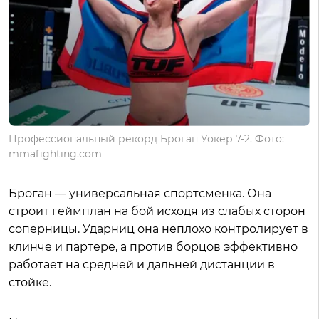
Профессиональный рекорд Броган Уокер 7-2. Фото:
mmafighting.com
Броган — универсальная спортсменка. Она
строит геймплан на бой исходя из слабых сторон
соперницы. Ударниц она неплохо контролирует в
клинче и партере, а против борцов эффективно
работает на средней и дальней дистанции в
стойке.