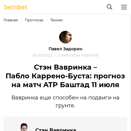
Главная
Прогнозы
Теннис
Павел Задорин
10.07.2022
2 МИНУТЫ ЧТЕНИЯ
Стэн Вавринка –
Пабло Каррено-Буста: прогноз
на матч ATP Баштад 11 июля
Вавринка еще способен на подвиги на
грунте.
Стэн Вавринка