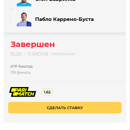
Пабло Каррено-Буста
Завершен
15:20
11 ИЮЛЯ
|
ПОНЕДЕЛЬНИК
ATP Баштад
1/16 финала
1.62
СДЕЛАТЬ СТАВКУ