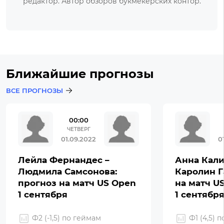
редактор. Автор обзоров букмекерских контор.
Ближайшие прогнозы
ВСЕ ПРОГНОЗЫ
00:00
ЧЕТВЕРГ
01.09.2022
0
Лейла Фернандес –
Анна Кали
Людмила Самсонова:
Каролин Г
прогноз на матч US Open
на матч U
1 сентября
1 сентябр
Ф2 (-1,5) по геймам
Ф1 (4,5) 