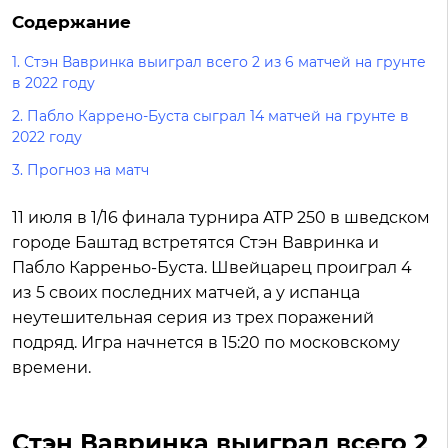
Содержание
1.
Стэн Вавринка выиграл всего 2 из 6 матчей на грунте
в 2022 году
2.
Пабло Каррено-Буста сыграл 14 матчей на грунте в
2022 году
3.
Прогноз на матч
11 июля в 1/16 финала турнира ATP 250 в шведском
городе Баштад встретятся Стэн Вавринка и
Пабло Карреньо-Буста. Швейцарец проиграл 4
из 5 своих последних матчей, а у испанца
неутешительная серия из трех поражений
подряд. Игра начнется в 15:20 по московскому
времени.
Стэн Вавринка выиграл всего 2