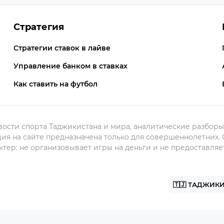
Стратегия
Стратегии ставок в лайве
Управление банком в ставках
Как ставить на футбол
новости спорта Таджикистана и мира, аналитические разборы
ия на сайте предназначена только для совершеннолетних. 
тер: не организовывает игры на деньги и не предоставляе