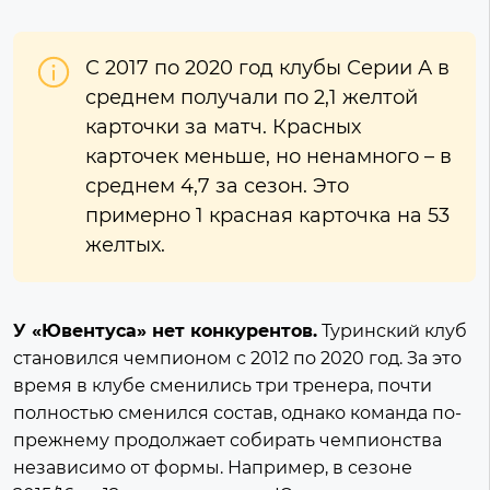
С 2017 по 2020 год клубы Серии А в
среднем получали по 2,1 желтой
карточки за матч. Красных
карточек меньше, но ненамного – в
среднем 4,7 за сезон. Это
примерно 1 красная карточка на 53
желтых.
У «Ювентуса» нет конкурентов.
Туринский клуб
становился чемпионом с 2012 по 2020 год. За это
время в клубе сменились три тренера, почти
полностью сменился состав, однако команда по-
прежнему продолжает собирать чемпионства
независимо от формы. Например, в сезоне