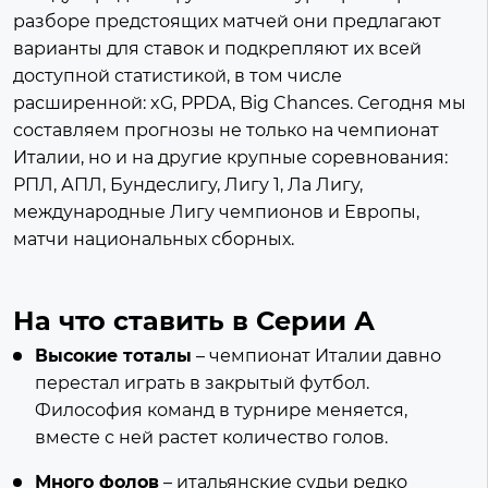
разборе предстоящих матчей они предлагают
варианты для ставок и подкрепляют их всей
доступной статистикой, в том числе
расширенной: xG, PPDA, Big Chances. Сегодня мы
составляем прогнозы не только на чемпионат
Италии, но и на другие крупные соревнования:
РПЛ, АПЛ, Бундеслигу, Лигу 1, Ла Лигу,
международные Лигу чемпионов и Европы,
матчи национальных сборных.
На что ставить в Серии А
Высокие тоталы
– чемпионат Италии давно
перестал играть в закрытый футбол.
Философия команд в турнире меняется,
вместе с ней растет количество голов.
Много фолов
– итальянские судьи редко