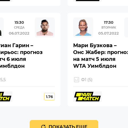
15:30
17:30
СРЕДА
ВТОРНИК
06.07.2022
05.07.2022
иан Гарин –
Мари Бузкова –
ирьос: прогноз
Онс Жабер: прогно
тч 6 июля
на матч 5 июля
Уимблдон
WTA Уимблдон
5,5
Ф1 (5)
1.76
ПОКАЗАТЬ ЕЩЕ