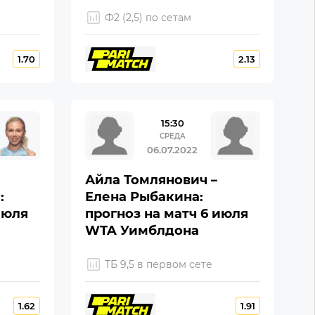
Ф2 (2,5) по сетам
1.70
2.13
15:30
СРЕДА
06.07.2022
Айла Томлянович –
:
Елена Рыбакина:
июля
прогноз на матч 6 июля
WTA Уимблдона
ТБ 9,5 в первом сете
1.62
1.91