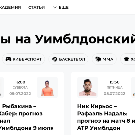
КАДЕМИЯ
СТАТЬИ
ЕЩЕ
ы на Уимблдонски
КИБЕРСПОРТ
БАСКЕТБОЛ
ММА
Х
16:00
15:30
СУББОТА
ПЯТНИЦА
09.07.2022
08.07.2022
 Рыбакина –
Ник Кирьос –
абер: прогноз
Рафаэль Надаль:
нал
прогноз на матч 8 
Уимблдона 9 июля
ATP Уимблдон