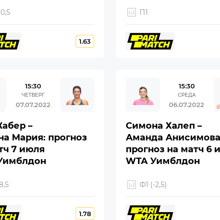
0,5
П1
1.63
15:30
15:30
ЧЕТВЕРГ
СРЕДА
07.07.2022
06.07.2022
абер –
Симона Халеп –
на Мария: прогноз
Аманда Анисимова
тч 7 июля
прогноз на матч 6 
Уимблдон
WTA Уимблдон
8,5
Ф1 (-2,5)
1.78