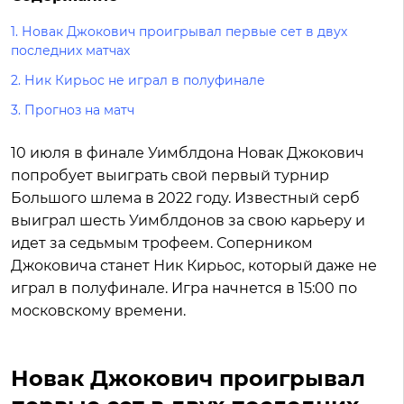
1.
Новак Джокович проигрывал первые сет в двух
последних матчах
2.
Ник Кирьос не играл в полуфинале
3.
Прогноз на матч
10 июля в финале Уимблдона Новак Джокович
попробует выиграть свой первый турнир
Большого шлема в 2022 году. Известный серб
выиграл шесть Уимблдонов за свою карьеру и
идет за седьмым трофеем. Соперником
Джоковича станет Ник Кирьос, который даже не
играл в полуфинале. Игра начнется в 15:00 по
московскому времени.
Новак Джокович проигрывал