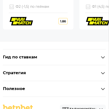
Ф2 (-1,5) по геймам
Ф1 (4,5) 
1.86
Гид по ставкам
Что такое ординар
Стратегия
Что значит «чет» и «нечет»
Стратегии ставок в лайве
Что такое фора и гандикап
Полезное
Управление банком в ставках
Прогнозы
Как ставить на футбол
Академия