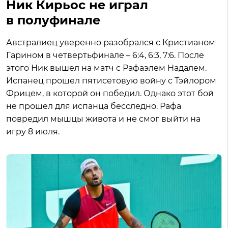
Ник Кирьос не играл
в полуфинале
Австралиец уверенно разобрался с Кристианом
Гарином в четвертьфинале – 6:4, 6:3, 7:6. После
этого Ник вышел на матч с Рафаэлем Надалем.
Испанец прошел пятисетовую войну с Тэйлором
Фрицем, в которой он победил. Однако этот бой
не прошел для испанца бесследно. Рафа
повредил мышцы живота и не смог выйти на
игру 8 июля.