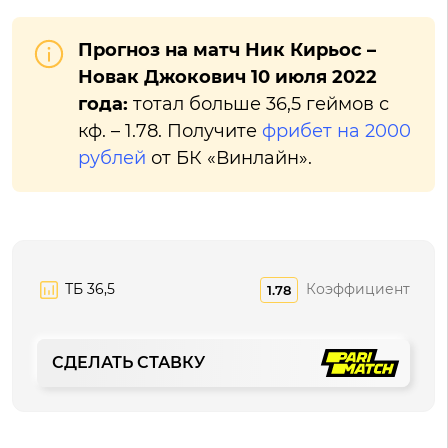
Прогноз на матч Ник Кирьос –
Новак Джокович 10 июля 2022
года:
тотал больше 36,5 геймов с
кф. – 1.78. Получите
фрибет на 2000
рублей
от БК «Винлайн».
ТБ 36,5
Коэффициент
1.78
СДЕЛАТЬ СТАВКУ