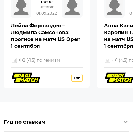
00:00
ЧЕТВЕРГ
01.09.2022
0
Лейла Фернандес –
Анна Кали
Людмила Самсонова:
Каролин Г
прогноз на матч US Open
на матч U
1 сентября
1 сентябр
Ф2 (-1,5) по геймам
Ф1 (4,5) 
1.86
Гид по ставкам