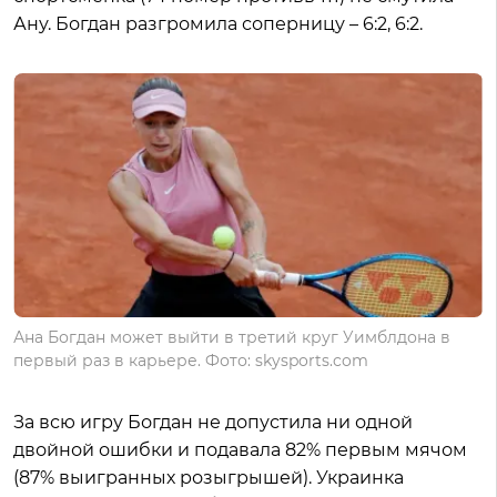
Ану. Богдан разгромила соперницу – 6:2, 6:2.
Ана Богдан может выйти в третий круг Уимблдона в
первый раз в карьере. Фото: skysports.com
За всю игру Богдан не допустила ни одной
двойной ошибки и подавала 82% первым мячом
(87% выигранных розыгрышей). Украинка