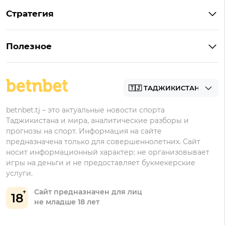
Что такое ординар
Стратегия
Что значит «чет» и «нечет»
Стратегии ставок в лайве
Что такое фора и гандикап
Полезное
Управление банком в ставках
Прогнозы
Как ставить на футбол
Академия
Букмекеры
betnbet.tj – это актуальные новости спорта
Таджикистана и мира, аналитические разборы и
прогнозы на спорт. Информация на сайте
предназначена только для совершеннолетних. Сайт
носит информационный характер: не организовывает
игры на деньги и не предоставляет букмекерские
услуги.
Сайт предназначен для лиц
18
не младше 18 лет