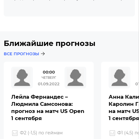
Ближайшие прогнозы
ВСЕ ПРОГНОЗЫ
00:00
ЧЕТВЕРГ
01.09.2022
0
Лейла Фернандес –
Анна Кали
Людмила Самсонова:
Каролин Г
прогноз на матч US Open
на матч U
1 сентября
1 сентябр
Ф2 (-1,5) по геймам
Ф1 (4,5) 