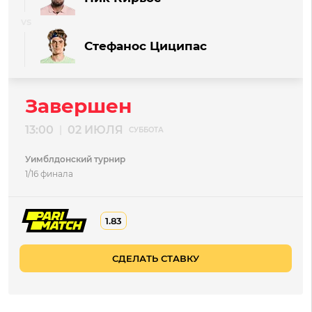
Стефанос Циципас
Завершен
13:00
02 ИЮЛЯ
|
СУББОТА
Уимблдонский турнир
1/16 финала
1.83
СДЕЛАТЬ СТАВКУ